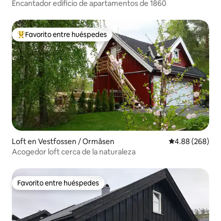
Encantador edificio de apartamentos de 1860
Favorito entre huéspedes
Favorito entre huéspedes preferido
Loft en Vestfossen / Ormåsen
Calificación pr
4.88 (268)
Acogedor loft cerca de la naturaleza
Favorito entre huéspedes
Favorito entre huéspedes