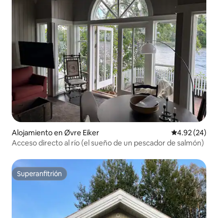
Alojamiento en Øvre Eiker
Calificación p
4.92 (24)
Acceso directo al río (el sueño de un pescador de salmón)
Superanfitrión
Superanfitrión