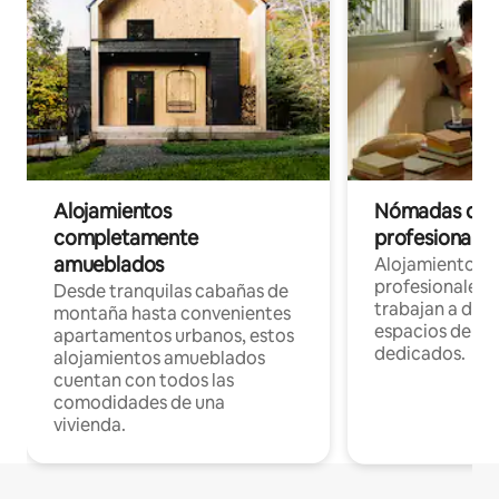
Alojamientos
Nómadas digit
completamente
profesionales 
amueblados
Alojamientos 
profesionales 
Desde tranquilas cabañas de
trabajan a dist
montaña hasta convenientes
espacios de tr
apartamentos urbanos, estos
dedicados.
alojamientos amueblados
cuentan con todos las
comodidades de una
vivienda.