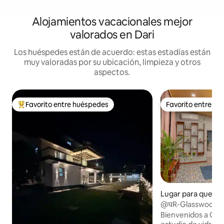
Alojamientos vacacionales mejor
valorados en Dari
Los huéspedes están de acuerdo: estas estadías están
muy valoradas por su ubicación, limpieza y otros
aspectos.
Favorito entre huéspedes
Favorito entre h
Favorito entre huéspedes preferido
Favorito entre h
Lugar para queda
ramsala
@घR-Glasswood Cel
acondicionado dobl
Bienvenidos a Gla