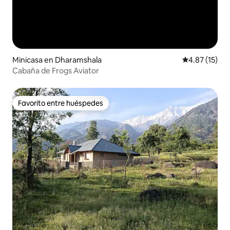
Minicasa en Dharamshala
Calificación 
4.87 (15)
Cabaña de Frogs Aviator
Favorito entre huéspedes
Favorito entre huéspedes