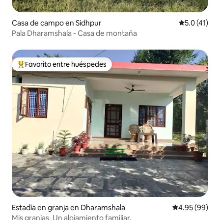
Casa de campo en Sidhpur
Calificación
5.0 (41)
Pala Dharamshala - Casa de montaña
Favorito entre huéspedes
Favorito entre huéspedes preferido
Estadía en granja en Dharamshala
Calificación p
4.95 (99)
Mis granjas. Un alojamiento familiar.