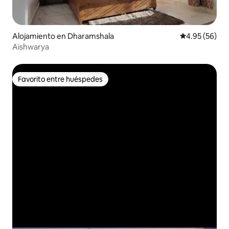
Alojamiento en Dharamshala
Calificación p
4.95 (56)
Aishwarya
Favorito entre huéspedes
Favorito entre huéspedes