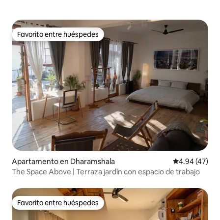
Favorito entre huéspedes
Favorito entre huéspedes
Apartamento en Dharamshala
Calificación 
4.94 (47)
The Space Above | Terraza jardín con espacio de trabajo
Favorito entre huéspedes
Favorito entre huéspedes