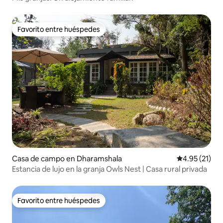
Favorito entre huéspedes
Favorito entre huéspedes
Casa de campo en Dharamshala
Calificación 
4.95 (21)
Estancia de lujo en la granja Owls Nest | Casa rural privada
Favorito entre huéspedes
Favorito entre huéspedes