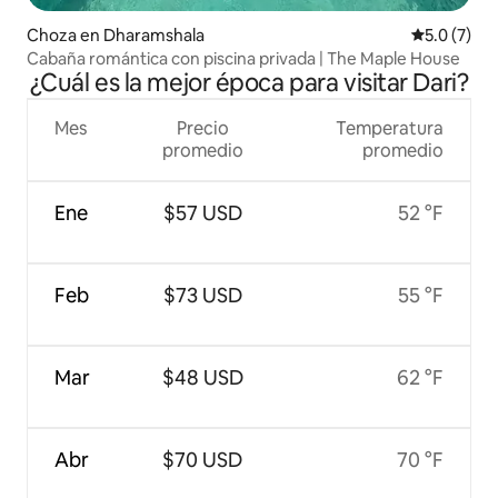
Choza en Dharamshala
Calificació
5.0 (7)
Cabaña romántica con piscina privada | The Maple House
¿Cuál es la mejor época para visitar Dari?
Mes
Precio
Temperatura
promedio
promedio
Ene
$57 USD
52 °F
Feb
$73 USD
55 °F
Mar
$48 USD
62 °F
Abr
$70 USD
70 °F