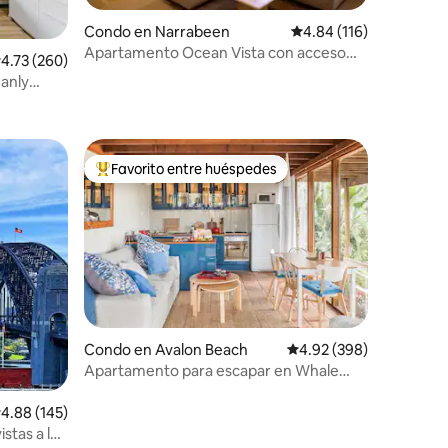
Condo en Narrabeen
Calificación promedio: 
4.84 (116)
Apartamento Ocean Vista con acceso
alificación promedio: 4.73 de 5, 260 reseñas
4.73 (260)
directo a la playa; 11
anly
Favorito entre huéspedes
Favorito entre huéspedes preferido
Condo en Avalon Beach
Calificación promedio: 
4.92 (398)
Apartamento para escapar en Whale
Beach con vistas al mar
alificación promedio: 4.88 de 5, 145 reseñas
4.88 (145)
stas a la