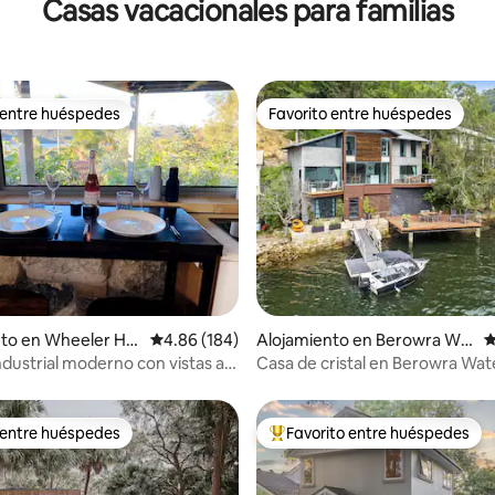
Casas vacacionales para familias
Ópera: 1 estacionamiento
 entre huéspedes
Favorito entre huéspedes
 entre huéspedes
Favorito entre huéspedes
4.98 de 5, 127 reseñas
to en Wheeler Hei
Calificación promedio: 4.86 de 5, 184 reseñas
4.86 (184)
Alojamiento en Berowra Wat
C
ers
ndustrial moderno con vistas al
Casa de cristal en Berowra Wat
a maleza!
 entre huéspedes
Favorito entre huéspedes
 entre huéspedes
Favorito entre huéspedes prefe