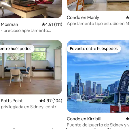
4.98 de 5, 193 reseñas
Condo en Manly
C
Apartamento tipo estudio en M
n Mosman
Calificación promedio: 4.91 de 5, 111 reseñas
4.91 (111)
Beach, Sídney
 precioso apartamento
 entre huéspedes
Favorito entre huéspedes
 entre huéspedes
Favorito entre huéspedes
Potts Point
Calificación promedio: 4.97 de 5, 104 reseñas
4.97 (104)
privilegiada en Sídney: céntrica
4.95 de 5, 120 reseñas
Condo en Kirribilli
C
Puente del puerto de Sídney y vi