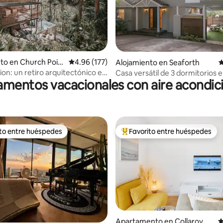
4.99 de 5, 146 reseñas
to en Church Poin
Calificación promedio: 4.96 de 5, 177 reseñas
4.96 (177)
Alojamiento en Seaforth
C
ion: un retiro arquitectónico en
Casa versátil de 3 dormitorios 
mentos vacacionales con aire acondi
Seaforth
ito entre huéspedes
Favorito entre huéspedes
 entre huéspedes preferido
Favorito entre huéspedes prefe
4.87 de 5, 212 reseñas
Apartamento en Collaroy
C