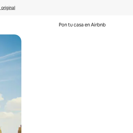
 original
Pon tu casa en Airbnb
o o desliza el dedo.