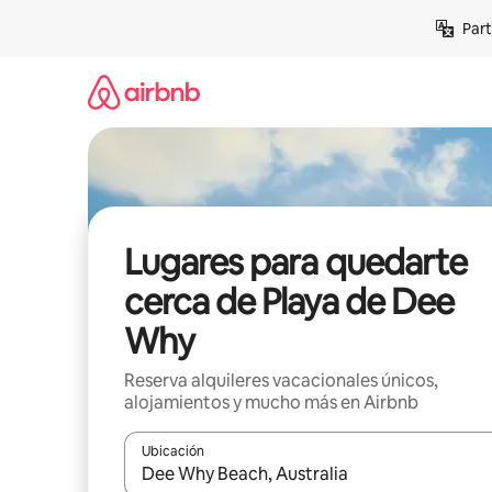
Omite
Part
el
contenido
Lugares para quedarte
cerca de Playa de Dee
Why
Reserva alquileres vacacionales únicos,
alojamientos y mucho más en Airbnb
Ubicación
Cuando los resultados estén disponibles, navega co