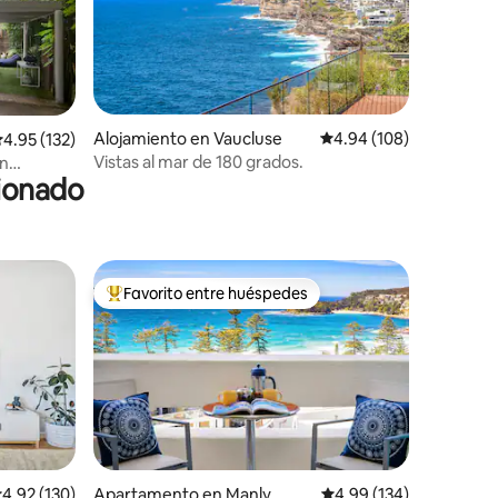
Alojamiento en Vaucluse
Calificación promedio: 
4.94 (108)
alificación promedio: 4.95 de 5, 132 reseñas
4.95 (132)
Vistas al mar de 180 grados.
en
cionado
Favorito entre huéspedes
rido
Favorito entre huéspedes preferido
alificación promedio: 4.92 de 5, 130 reseñas
4.92 (130)
Apartamento en Manly
Calificación promedio: 
4.99 (134)