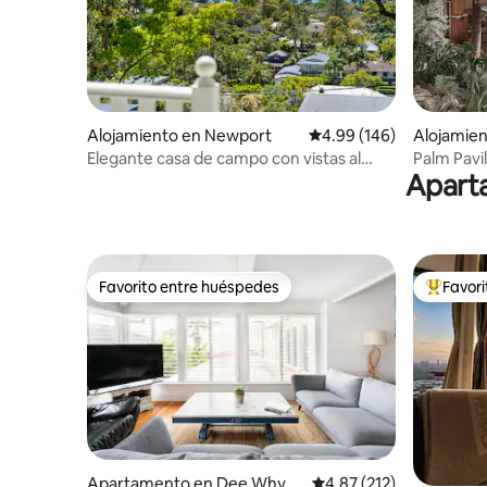
Alojamiento en Newport
Calificación promedio: 
4.99 (146)
Alojamien
t
Elegante casa de campo con vistas al
Palm Pavil
Aparta
mar, refugio para parejas
la selva
Favorito entre huéspedes
Favor
Favorito entre huéspedes
Favorito
Apartamento en Dee Why
Calificación promedio: 
4.87 (212)