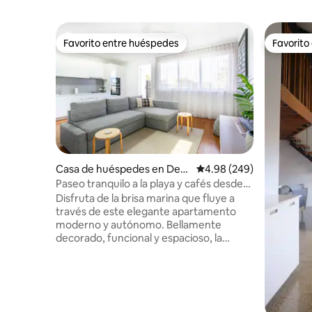
Favorito entre huéspedes
Favorito
Favorito entre huéspedes
Favorito
Casa de huéspedes en Dee
Calificación promedio: 4
4.98 (249)
Why
Paseo tranquilo a la playa y cafés desde
un apartamento orientado al norte
Disfruta de la brisa marina que fluye a
través de este elegante apartamento
moderno y autónomo. Bellamente
decorado, funcional y espacioso, la
relajante paleta de colores neutros
añade un ambiente playero. Con
estacionamiento propio fuera de la calle,
lavandería, ventiladores de techo, cocina
totalmente equipada, wifi de alta