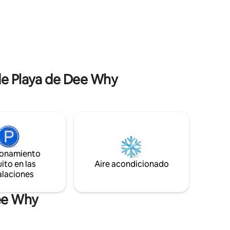
garaje con cerradura. Aire acondicionado
undantes,
en todas partes. Fácil acceso con código
rse y
para el registro de entrada. ***NOTA:
Estamos en una unidad del cuarto piso
el río,
con escaleras, no lo recomendaríamos si
ta del
el acceso por escaleras no es adecuado.
de Playa de Dee Why
ionamiento
ito en las
Aire acondicionado
alaciones
Dee Why