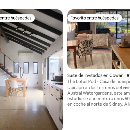
 entre huéspedes
Favorito entre huéspedes
 entre huéspedes
Favorito entre huéspedes
.98 de 5, 249 reseñas
Suite de invitados en Cowan
C
The Lotus Pod - Casa de hués
única con vistas
Ubicado en los terrenos del viv
Austral Watergardens, este am
estudio se encuentra a unos 5
en coche al norte de Sídney. A las
puertas del río Hawkesbury y de
aguas de Berowra, el Lotus Pod
una escapada rural o una esca
romántica. Con unas vistas magníficas de