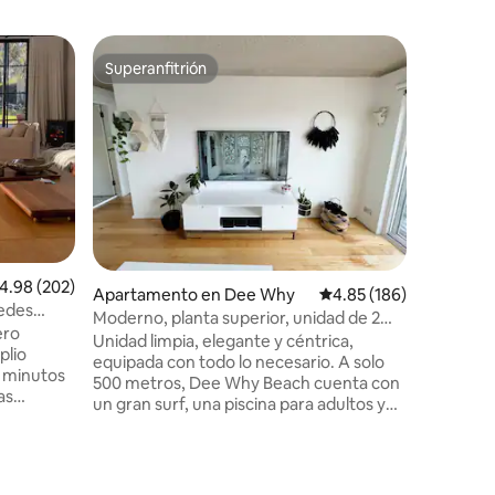
Apartame
Superanfitrión
Favorit
Superanfitrión
Favorit
Curl
Estudio c
Moderno 
recámara
junto a la playa. Un bañ
y jueves 
gimnasio
amigos. 
usar el b
10 minutos a 
Manly, W
alificación promedio: 4.98 de 5, 202 reseñas
4.98 (202)
Apartamento en Dee Why
Calificación promedio: 
4.85 (186)
autobuses
pedes
conecta c
Moderno, planta superior, unidad de 2
ero
cafés y re
dormitorios en Dee Why Beach
Unidad limpia, elegante y céntrica,
plio
por la co
equipada con todo lo necesario. A solo
0 minutos
Freshwat
500 metros, Dee Why Beach cuenta con
un gran surf, una piscina para adultos y
 las
niños y una gran selección de cafeterías
 ofrece
y restaurantes. Un apartamento
pada
renovado en la planta superior, con 2
dormitorios, cocina completa, balcón y