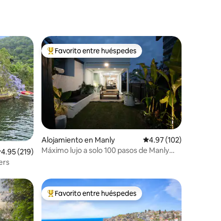
Favorito entre huéspedes
Favorito entre huéspedes preferido
Alojamiento en Manly
Calificación promedio: 
4.97 (102)
Máximo lujo a solo 100 pasos de Manly
alificación promedio: 4.95 de 5, 219 reseñas
4.95 (219)
Beach
ers
Favorito entre huéspedes
rido
Favorito entre huéspedes preferido