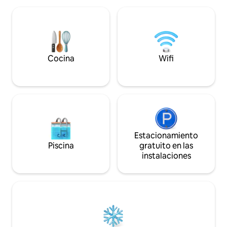
planta baja, el primer piso, el jardín y la
feria de Zagreb (a 
piscina están disponibles solo para los
cerca de: * Centr
huéspedes! Los propietarios están en el
Centar * Sala de deportes/conciertos
sótano con entrada independiente. La
Arena Zagreb * Go
casa se encuentra cerca del parque
Zagreb * Museo d
Maksimir, a solo 10 minutos en coche del
Contemporáneo * 
Cocina
Wifi
centro de la ciudad, hogar de excelentes
Avenue * Bundek 
opciones para cenar, ir de compras,
hacer turismo y mucho más.
Estacionamiento
Piscina
gratuito en las
instalaciones