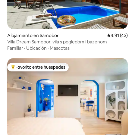
Alojamiento en Samobor
Calificación 
4.91 (43)
Villa Dream Samobor, vila s pogledom i bazenom
Familiar
·
Ubicación
·
Mascotas
Favorito entre huéspedes
Favorito entre huéspedes preferido