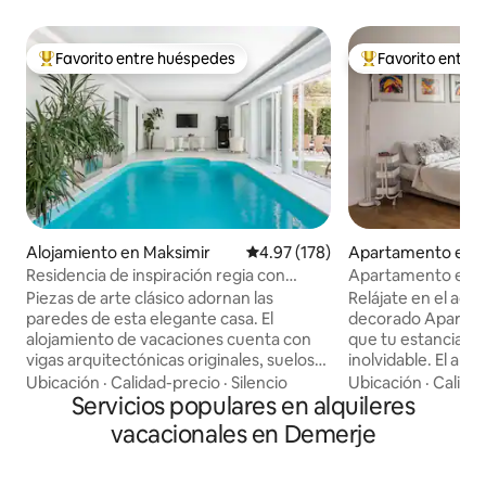
Favorito entre huéspedes
Favorito entre
Favorito entre huéspedes preferido
Favorito entre hu
Alojamiento en Maksimir
Calificación promedio: 4.97 de 5
4.97 (178)
Apartamento en 
Residencia de inspiración regia con
Apartamento estu
piscina cubierta
Piezas de arte clásico adornan las
Relájate en el ac
paredes de esta elegante casa. El
decorado Apartam
alojamiento de vacaciones cuenta con
que tu estancia e
vigas arquitectónicas originales, suelos
inolvidable. El ap
de madera cálida, un solárium, una sauna
siempre disponible
Ubicación
·
Calidad-precio
·
Silencio
Ubicación
·
Calida
de vapor y un patio trasero con un jardín
Servicios populares en alquileres
aproximadamente 
bien cuidado y un comedor bajo la
al centro de la ci
vacacionales en Demerje
exuberante pérgola. Hermosa piscina
coche o transporte
cubierta que está disponible desde el 1
234 y/o 243). El apartamento BeBe está
de abril hasta el 1 de noviembre. ¡La
cerca del hipódro