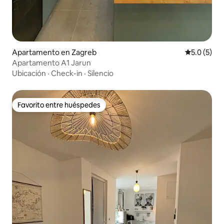
Apartamento en Zagreb
Calificació
5.0 (5)
Apartamento A1 Jarun
Ubicación
·
Check-in
·
Silencio
Favorito entre huéspedes
Favorito entre huéspedes