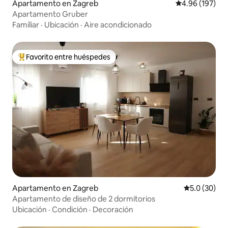
Apartamento en Zagreb
Calificación pr
4.96 (197)
Apartamento Gruber
Familiar
·
Ubicación
·
Aire acondicionado
Favorito entre huéspedes
Favorito entre huéspedes preferido
Apartamento en Zagreb
Calificación
5.0 (30)
Apartamento de diseño de 2 dormitorios
Ubicación
·
Condición
·
Decoración