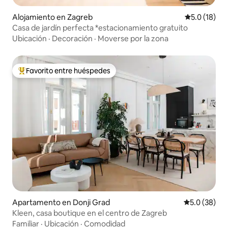
Alojamiento en Zagreb
Calificación
5.0 (18)
Casa de jardín perfecta *estacionamiento gratuito
Ubicación
·
Decoración
·
Moverse por la zona
Favorito entre huéspedes
Favorito entre huéspedes preferido
Apartamento en Donji Grad
Calificación
5.0 (38)
Kleen, casa boutique en el centro de Zagreb
Familiar
·
Ubicación
·
Comodidad