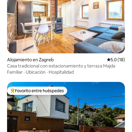
Alojamiento en Zagreb
Calificación
5.0 (18)
Casa tradicional con estacionamiento y terraza Majda
Familiar
·
Ubicación
·
Hospitalidad
Favorito entre huéspedes
Favorito entre huéspedes preferido