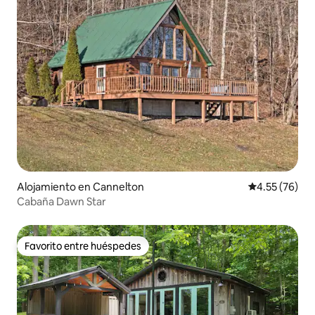
Alojamiento en Cannelton
Calificación 
4.55 (76)
Cabaña Dawn Star
Favorito entre huéspedes
Favorito entre huéspedes