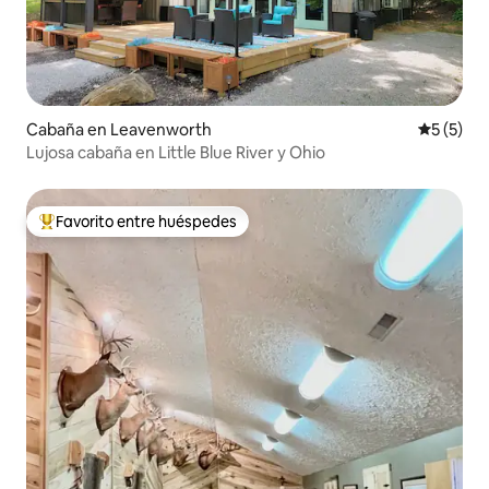
Cabaña en Leavenworth
Calificac
5 (5)
Lujosa cabaña en Little Blue River y Ohio
Favorito entre huéspedes
Favorito entre huéspedes preferido