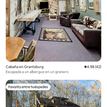
Cabaña en Grantsburg
Calificación 
4.98 (42)
Escapada a un albergue en un granero
Favorito entre huéspedes
Favorito entre huéspedes