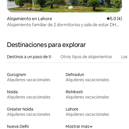
Alojamiento en Lahore
Calificació
5.0 (4)
Alojamiento familiar de 2 dormitorios y sala de estar DHA
3 | Cerca de LUMS y Packages Mall
Destinaciones para explorar
Destinos a un paso de ti
Otros tipos de alojamientos
Los 
Gurugram
Dehradun
Alquileres vacacionales
Alquileres vacacionales
Noida
Rishikesh
Alquileres vacacionales
Alquileres vacacionales
Greater Noida
Lahore
Alquileres vacacionales
Alquileres vacacionales
Nueva Delhi
Mostrar más