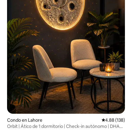
Condo en Lahore
Calificación pr
4.88 (138)
Orbit | Ático de 1 dormitorio | Check-in autónomo | DHA
Ph 5