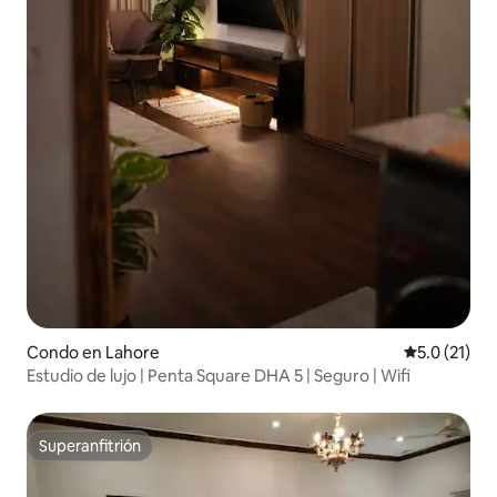
Condo en Lahore
Calificación
5.0 (21)
Estudio de lujo | Penta Square DHA 5 | Seguro | Wifi
Superanfitrión
Superanfitrión