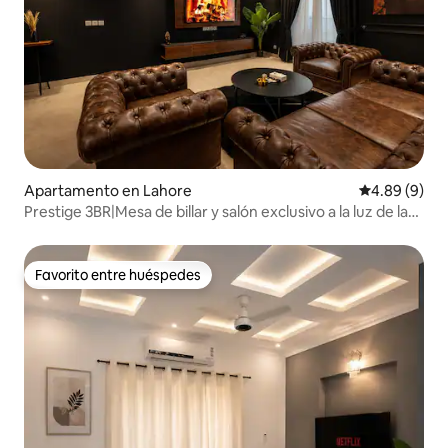
Apartamento en Lahore
Calificación 
4.89 (9)
Prestige 3BR|Mesa de billar y salón exclusivo a la luz de las
estrellas
Favorito entre huéspedes
Favorito entre huéspedes