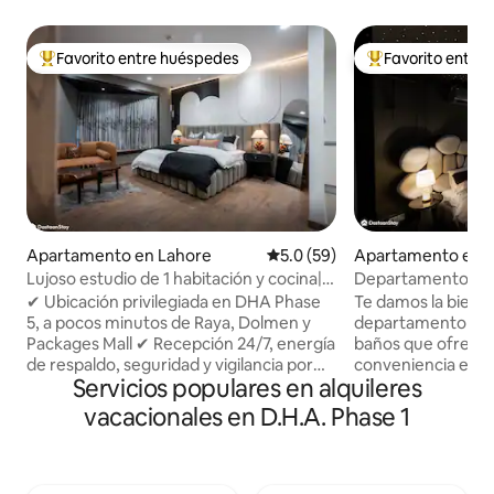
Favorito entre huéspedes
Favorito entre
Favorito entre huéspedes preferido
Favorito entre hu
Apartamento en Lahore
Calificación promedio: 5.0 de 
5.0 (59)
Apartamento en 
Lujoso estudio de 1 habitación y cocina|
Departamento de l
DHA| Cerca de Raya, Dolmen| Lahore
sala | DHA | Cerca
✔ Ubicación privilegiada en DHA Phase
Te damos la bienv
Lahore
5, a pocos minutos de Raya, Dolmen y
departamento de l
Packages Mall ✔ Recepción 24/7, energía
baños que ofrece
de respaldo, seguridad y vigilancia por
conveniencia en DHA L
Servicios populares en alquileres
CCTV ✔ Aparcamiento interior seguro y
en una acogedora 
gratuito ✔ Cafés, restaurantes y tiendas
Smart TV, disfruta
vacacionales en D.H.A. Phase 1
de comestibles justo afuera ✔ Aire
inverter en ambas
acondicionado/calefacción central, wifi
en una cocina totalm
de alta velocidad y TV 4K de 65" ✔
acceso autónomo p
Cocina totalmente equipada y
complicaciones. Ub