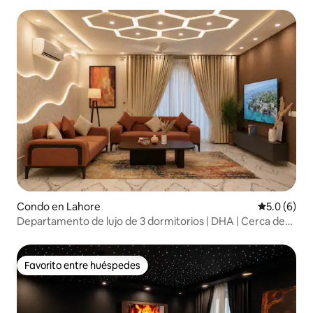
Condo en Lahore
Calificació
5.0 (6)
Departamento de lujo de 3 dormitorios | DHA | Cerca de
Raya, Aeropuerto | Lahore
Favorito entre huéspedes
Favorito entre huéspedes