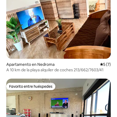
Apartamento en Nedroma
Calificac
5 (7)
A 10 km de la playa alquiler de coches 213/662/7603/41
Favorito entre huéspedes
Favorito entre huéspedes