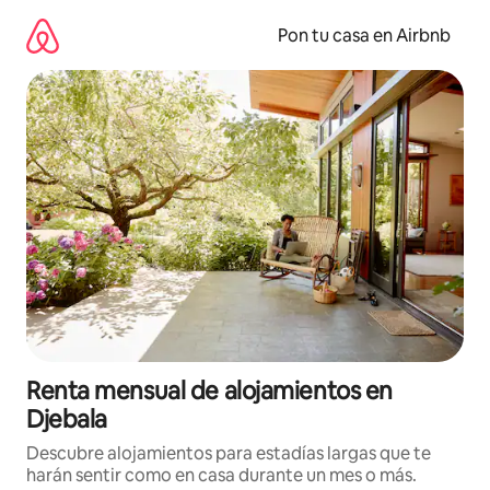
Omite
el
Pon tu casa en Airbnb
contenido
Renta mensual de alojamientos en
Djebala
Descubre alojamientos para estadías largas que te
harán sentir como en casa durante un mes o más.