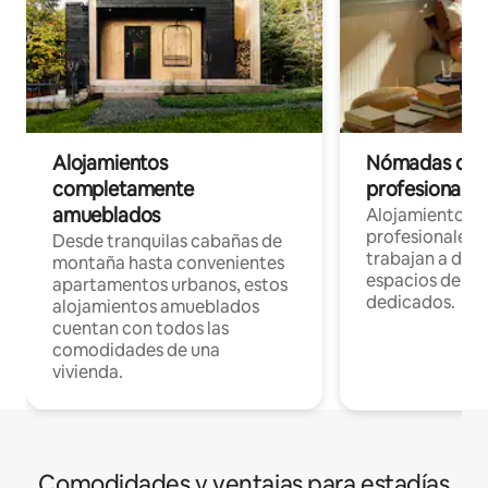
Alojamientos
Nómadas digit
completamente
profesionales 
amueblados
Alojamientos 
profesionales 
Desde tranquilas cabañas de
trabajan a dist
montaña hasta convenientes
espacios de tr
apartamentos urbanos, estos
dedicados.
alojamientos amueblados
cuentan con todos las
comodidades de una
vivienda.
Comodidades y ventajas para estadías