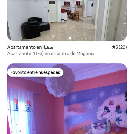
Apartamento en مغنية
Calificaci
5 (20)
Apartahotel 1 (F3) en el centro de Maghnia
Favorito entre huéspedes
Favorito entre huéspedes