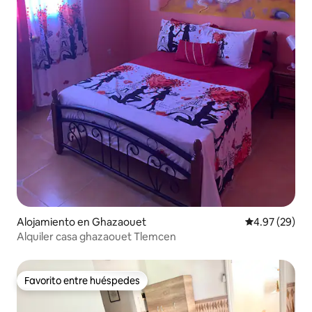
Alojamiento en Ghazaouet
Calificación p
4.97 (29)
Alquiler casa ghazaouet Tlemcen
Favorito entre huéspedes
Favorito entre huéspedes