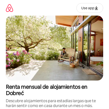
Omite
el
Use app
contenido
Renta mensual de alojamientos en
Dobreć
Descubre alojamientos para estadías largas que te
harán sentir como en casa durante un mes o más.