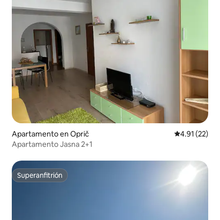
Apartamento en Oprič
Calificación 
4.91 (22)
Apartamento Jasna 2+1
Superanfitrión
Superanfitrión