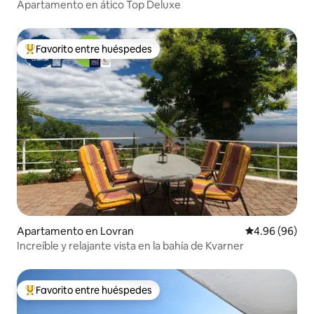
Apartamento en ático Top Deluxe
Favorito entre huéspedes
Favorito entre huéspedes preferido
Apartamento en Lovran
Calificación p
4.96 (96)
Increíble y relajante vista en la bahía de Kvarner
Favorito entre huéspedes
Favorito entre huéspedes preferido