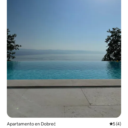
Apartamento en Dobreć
Calificac
5 (4)