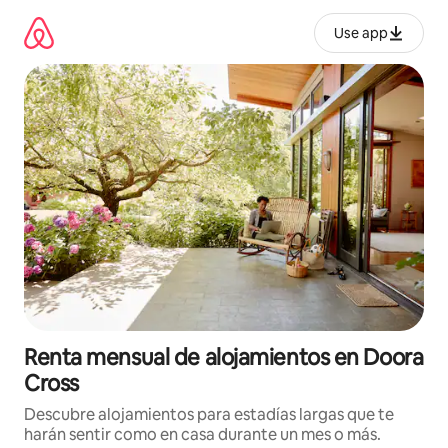
Omite
el
Use app
contenido
Renta mensual de alojamientos en Doora
Cross
Descubre alojamientos para estadías largas que te
harán sentir como en casa durante un mes o más.