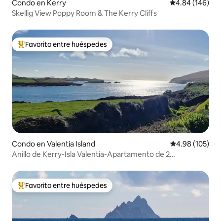
Condo en Kerry
Calificación pr
4.84 (146)
Skellig View Poppy Room & The Kerry Cliffs
Favorito entre huéspedes
Favorito entre huéspedes preferido
Condo en Valentia Island
Calificación pr
4.98 (105)
Anillo de Kerry-Isla Valentia-Apartamento de 2
dormitorios
Favorito entre huéspedes
Favorito entre huéspedes preferido