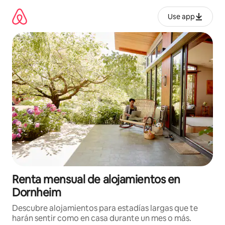
Omite
el
Use app
contenido
Renta mensual de alojamientos en
Dornheim
Descubre alojamientos para estadías largas que te
harán sentir como en casa durante un mes o más.