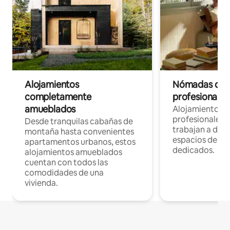
Alojamientos
Nómadas digit
completamente
profesionales 
amueblados
Alojamientos 
profesionales 
Desde tranquilas cabañas de
trabajan a dist
montaña hasta convenientes
espacios de tr
apartamentos urbanos, estos
dedicados.
alojamientos amueblados
cuentan con todos las
comodidades de una
vivienda.