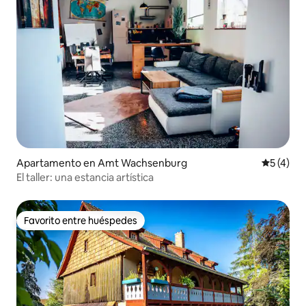
Apartamento en Amt Wachsenburg
Calificac
5 (4)
El taller: una estancia artística
Favorito entre huéspedes
Favorito entre huéspedes