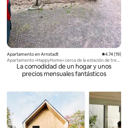
Apartamento en Arnstadt
Calificación 
4.74 (19)
Apartamento «HappyHome» cerca de la estación de tren
La comodidad de un hogar y unos
acogedor y familiar
precios mensuales fantásticos