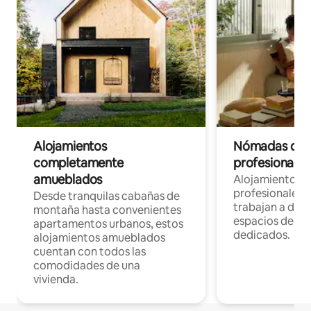
Alojamientos
Nómadas digit
completamente
profesionales 
amueblados
Alojamientos 
profesionales 
Desde tranquilas cabañas de
trabajan a dist
montaña hasta convenientes
espacios de tr
apartamentos urbanos, estos
dedicados.
alojamientos amueblados
cuentan con todos las
comodidades de una
vivienda.