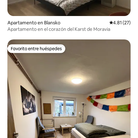
Apartamento en Blansko
Calificación 
4.81 (27)
Apartamento en el corazón del Karst de Moravia
Favorito entre huéspedes
Favorito entre huéspedes