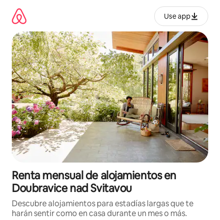
Omite
el
Use app
contenido
Renta mensual de alojamientos en
Doubravice nad Svitavou
Descubre alojamientos para estadías largas que te
harán sentir como en casa durante un mes o más.