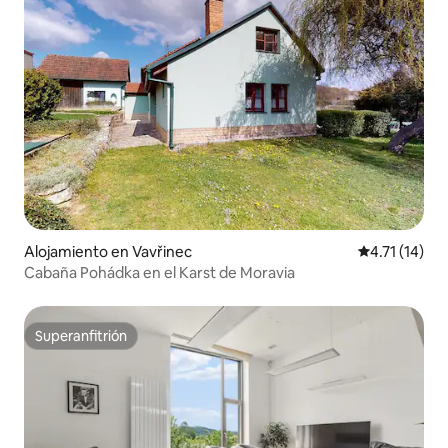
Alojamiento en Vavřinec
Calificación 
4.71 (14)
Cabaña Pohádka en el Karst de Moravia
Superanfitrión
Superanfitrión