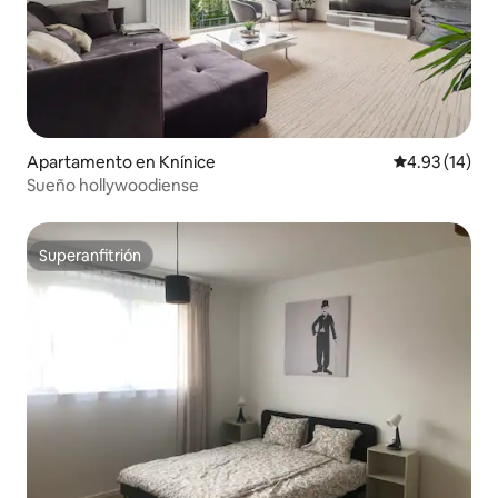
Apartamento en Knínice
Calificación 
4.93 (14)
Sueño hollywoodiense
Superanfitrión
Superanfitrión