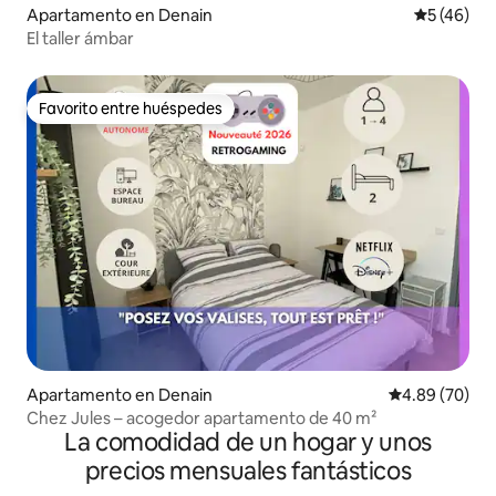
Apartamento en Denain
Calificaci
5 (46)
El taller ámbar
Favorito entre huéspedes
Favorito entre huéspedes
Apartamento en Denain
Calificación p
4.89 (70)
Chez Jules – acogedor apartamento de 40 m²
La comodidad de un hogar y unos
precios mensuales fantásticos