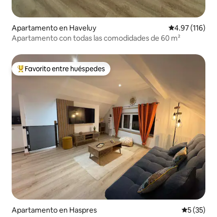
Apartamento en Haveluy
Calificación p
4.97 (116)
Apartamento con todas las comodidades de 60 m²
Favorito entre huéspedes
Favorito entre huéspedes preferido
Apartamento en Haspres
Calificaci
5 (35)