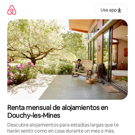
Omite
el
Use app
contenido
Renta mensual de alojamientos en
Douchy-les-Mines
Descubre alojamientos para estadías largas que te
harán sentir como en casa durante un mes o más.