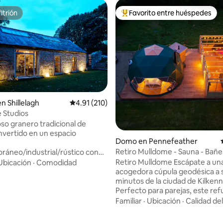
itrión
Favorito entre huéspedes
itrión
Favorito entre huéspedes prefe
n Shillelagh
Calificación promedio: 4.91 de 5, 210 reseñas
4.91 (210)
 Studios
o granero tradicional de
nvertido en un espacio
Domo en Pennefeather
Retiro Mulldome - Sauna - Bañe
áneo/industrial/rústico con
hidromasaje - Piscina de inmer
gulares. Ubicada en las idílicas
Retiro Mulldome Escápate a una
Ubicación
·
Comodidad
ones de las montañas de
acogedora cúpula geodésica a 
en el Wicklow Way, cuenta con
minutos de la ciudad de Kilkenn
o abierto que incluye cocina,
Perfecto para parejas, este ref
4.98 de 5, 230 reseñas
star y comedor, un dormitorio
incluye una cama tamaño king,
Familiar
·
Ubicación
·
Calidad de
repiso y un amplio baño con
completa, sauna, bañera de hi
a ampliación ofrece un
de leña, ducha al aire libre y pis