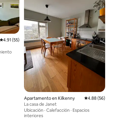
Calificación promedio: 4.91 de 5, 55 reseñas
4.91 (55)
miento
Apartamento en Kilkenny
Calificación promedio:
4.88 (56)
La casa de Janet
Ubicación
·
Calefacción
·
Espacios
interiores