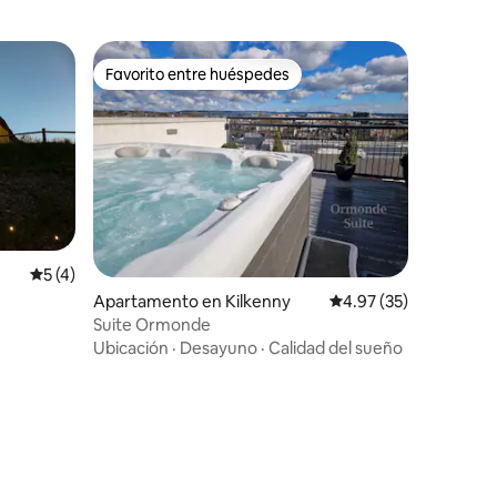
Favorito entre huéspedes
Favorito entre huéspedes
Calificación promedio: 5 de 5, 4 reseñas
5 (4)
Apartamento en Kilkenny
Calificación promedio:
4.97 (35)
Suite Ormonde
Ubicación
·
Desayuno
·
Calidad del sueño