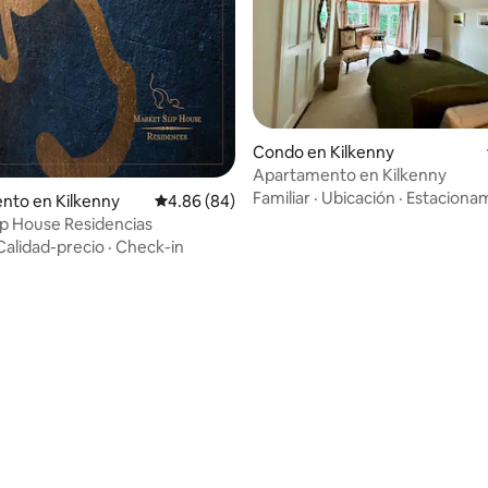
Condo en Kilkenny
Apartamento en Kilkenny
Familiar
·
Ubicación
·
Estaciona
nto en Kilkenny
Calificación promedio: 4.86 de 5, 84 reseñas
4.86 (84)
Market Slip House Residencias
Calidad-precio
·
Check-in
 4.86 de 5, 22 reseñas