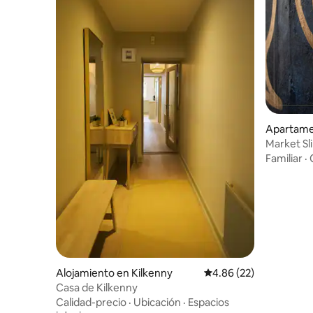
Apartame
Familiar
·
Alojamiento en Kilkenny
Calificación promedio:
4.86 (22)
Casa de Kilkenny
Calidad-precio
·
Ubicación
·
Espacios