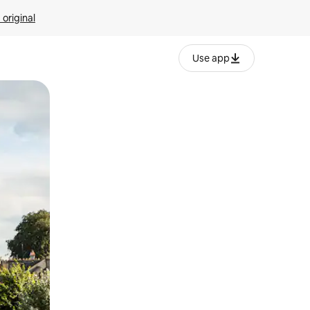
 original
Use app
o o desliza el dedo.