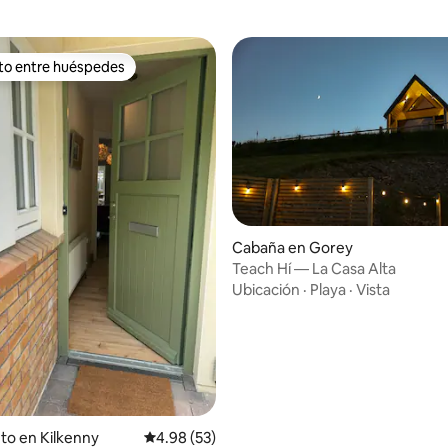
ito entre huéspedes
 entre huéspedes preferido
Cabaña en Gorey
Teach Hí — La Casa Alta
 4.96 de 5, 45 reseñas
Ubicación
·
Playa
·
Vista
to en Kilkenny
Calificación promedio: 4.98 de 5, 53 reseñas
4.98 (53)