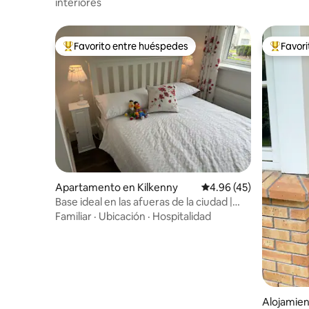
interiores
Favorito entre huéspedes
Favor
Favorito entre huéspedes preferido
Favorito
Apartamento en Kilkenny
Calificación promedio:
4.96 (45)
Base ideal en las afueras de la ciudad |
Compra, pasea y explora
Familiar
·
Ubicación
·
Hospitalidad
Alojamien