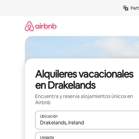
Omite
Part
el
contenido
Alquileres vacacionales
en Drakelands
Encuentra y reserva alojamientos únicos en
Airbnb
Ubicación
Cuando los resultados estén disponibles, navega co
Llegada