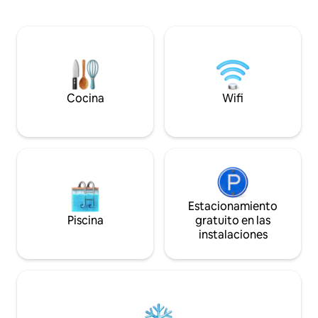
bicicletas Kope o Petzen y el esquí están
cercana ciudad de
a poca distancia en coche, perfectos
tiene un rico patri
para los amantes de la aventura. Dos de
Estamos seguros d
las ciudades más grandes de Eslovenia
tu estancia y te ir
están cerca, a 1 hora en coche de
relajada para mirar
Maribor y a 1 hora y 45 minutos de
Liubliana. Nuestra acogedora y bien
equipada casa es ideal para familias,
Cocina
Wifi
parejas o personas que viajan solas.
Estacionamiento
Piscina
gratuito en las
instalaciones