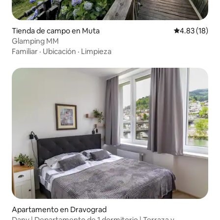
Tienda de campo en Muta
Calificación 
4.83 (18)
Glamping MM
Familiar
·
Ubicación
·
Limpieza
Apartamento en Dravograd
Dany | Departamento de 1 dormitorio | Terraza y