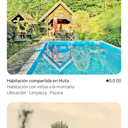
Habitación compartida en Muta
Calificació
5.0 (5)
Habitación con vistas a la montaña
Ubicación
·
Limpieza
·
Piscina