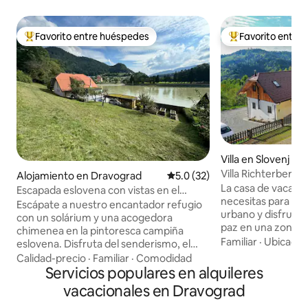
Favorito entre huéspedes
Favorito entre
Favorito entre huéspedes preferido
Favorito entre hu
Villa en Slovenj G
Villa Richterberg c
Alojamiento en Dravograd
Calificación promedio: 5.0 de 
5.0 (32)
dormitorios
La casa de vacacio
Escapada eslovena con vistas en el
necesitas para esc
corazón de la ciudad
Escápate a nuestro encantador refugio
urbano y disfruta
con un solárium y una acogedora
paz en una zona ru
chimenea en la pintoresca campiña
en una colina con
Familiar
·
Ubicació
eslovena. Disfruta del senderismo, el
solo sonidos de pá
ciclismo y la pesca a la vuelta de la
Calidad-precio
·
Familiar
·
Comodidad
calman tu mente.
esquina. El sendero para bicicletas pasa
Servicios populares en alquileres
darte un capricho e
por la casa, ideal para los ciclistas que
vacacionales en Dravograd
sauna. La zona ofr
exploran el río Drava. El parque de
senderismo, ciclis