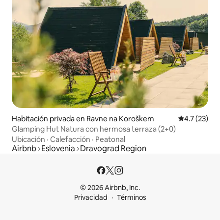
Habitación privada en Ravne na Koroškem
Calificación
4.7 (23)
Glamping Hut Natura con hermosa terraza (2+0)
Ubicación
·
Calefacción
·
Peatonal
Airbnb
Eslovenia
Dravograd Region
© 2026 Airbnb, Inc.
Privacidad
Términos