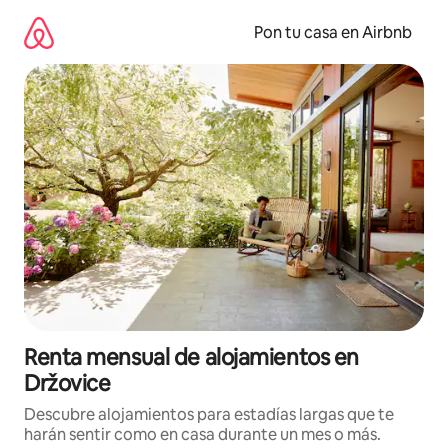
Omite
el
Pon tu casa en Airbnb
contenido
Renta mensual de alojamientos en
Držovice
Descubre alojamientos para estadías largas que te
harán sentir como en casa durante un mes o más.