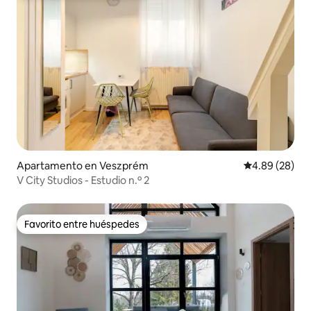
Apartamento en Veszprém
Calificación p
4.89 (28)
V City Studios - Estudio n.º 2
Favorito entre huéspedes
Favorito entre huéspedes