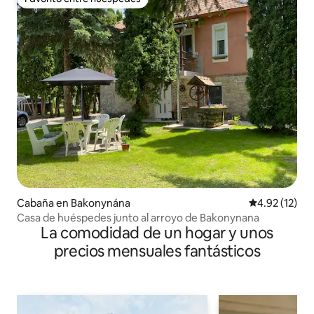
Favorito entre huéspedes
Cabaña en Bakonynána
Calificación 
4.92 (12)
Casa de huéspedes junto al arroyo de Bakonynana
La comodidad de un hogar y unos
precios mensuales fantásticos