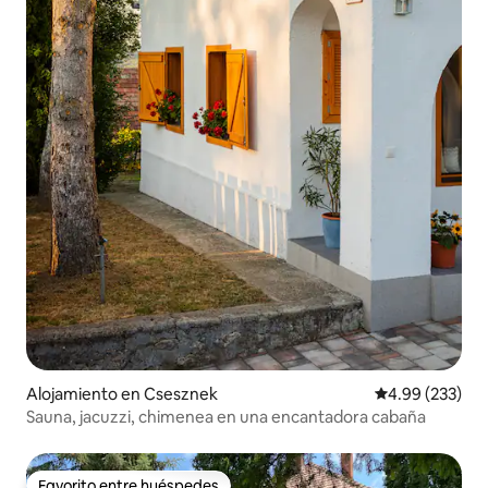
Alojamiento en Csesznek
Calificación pr
4.99 (233)
Sauna, jacuzzi, chimenea en una encantadora cabaña
Favorito entre huéspedes