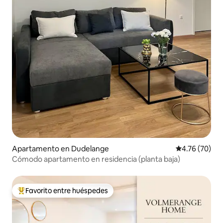
Apartamento en Dudelange
Calificación 
4.76 (70)
Cómodo apartamento en residencia (planta baja)
Favorito entre huéspedes
Favorito entre huéspedes preferido