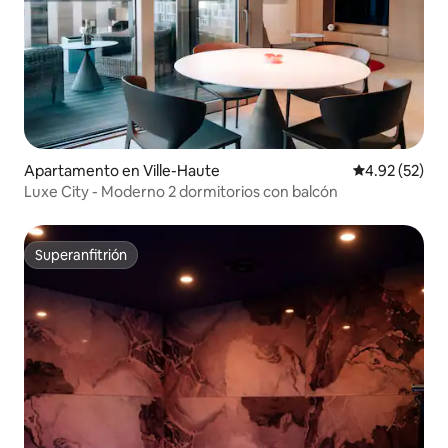
Apartamento en Ville-Haute
Calificación 
4.92 (52)
Luxe City - Moderno 2 dormitorios con balcón
Superanfitrión
Superanfitrión