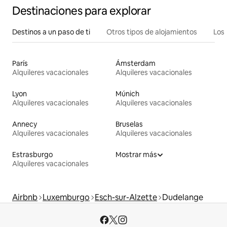
Destinaciones para explorar
Destinos a un paso de ti
Otros tipos de alojamientos
Los 
París
Ámsterdam
Alquileres vacacionales
Alquileres vacacionales
Lyon
Múnich
Alquileres vacacionales
Alquileres vacacionales
Annecy
Bruselas
Alquileres vacacionales
Alquileres vacacionales
Estrasburgo
Mostrar más
Alquileres vacacionales
Airbnb
Luxemburgo
Esch-sur-Alzette
Dudelange