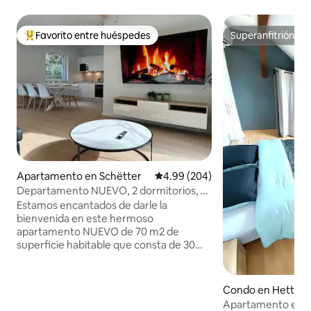
Favorito entre huéspedes
Superanfitrión
Favorito entre huéspedes preferido
Superanfitrión
Apartamento en Schëtter
Calificación promedio: 4.99 de 5
4.99 (204)
Departamento NUEVO, 2 dormitorios, 3
camas, 6 personas
Estamos encantados de darle la
bienvenida en este hermoso
apartamento NUEVO de 70 m2 de
superficie habitable que consta de 30
m2 de terrazas en la planta baja del jardín
y 2 estacionamientos privados. Hay 2
dormitorios, 3 camas grandes, 3 smart tv
Condo en Hettan
hasta 6 personas. La habitación verde
e
Apartamento equi
está equipada con una cama eléctrica de