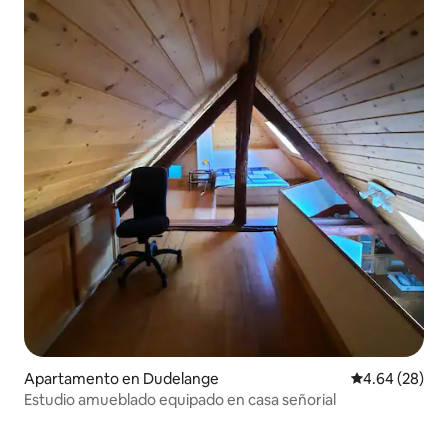
Apartamento en Dudelange
Calificación p
4.64 (28)
Estudio amueblado equipado en casa señorial