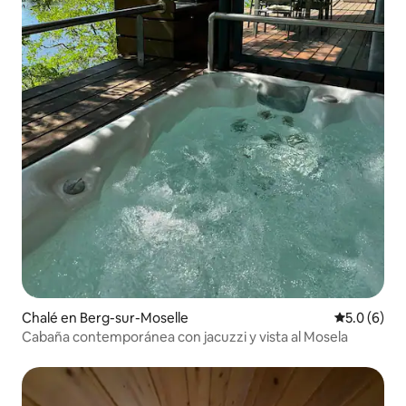
Chalé en Berg-sur-Moselle
Calificació
5.0 (6)
Cabaña contemporánea con jacuzzi y vista al Mosela