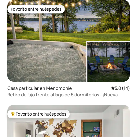
Favorito entre huéspedes
Favorito entre huéspedes
Casa particular en Menomonie
Calificación
5.0 (14)
Retiro de lujo frente al lago de 5 dormitorios - ¡Nueva
bañera de hidromasaje de sal!
Favorito entre huéspedes
Favorito entre huéspedes preferido