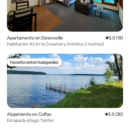
Apartamento en Downsville
Calificación
5.0 (19)
Habitación #2 en la Creamery (mínimo 2 noches)
Favorito entre huéspedes
Favorito entre huéspedes
Alojamiento en Colfax
Calificación
5.0 (30)
Escapada al lago Tainter