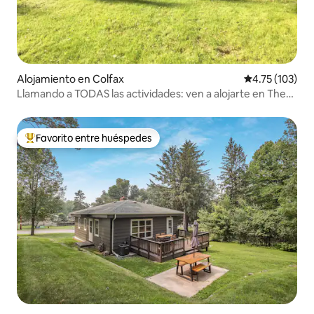
Alojamiento en Colfax
Calificación p
4.75 (103)
Llamando a TODAS las actividades: ven a alojarte en The
Jenga Haus
Favorito entre huéspedes
Favorito entre huéspedes preferido