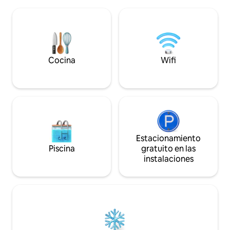
privacidad que necesitas. A solo 6 millas
escapada tranquil
de Menomonie y 1 milla de Downsville,
familiares llenas de div
disfruta de mañanas de canto de
lago se pone verde 
pájaros, senderos cercanos y noches
algas a mediados de
estrelladas. Observa aves desde el patio,
puede estar limit
anda en bicicleta o esquía por el Red
momento, pero la 
Cedar Trail, o toma un pastel recién
Cocina
Wifi
siguen siendo geni
hecho y una cerveza local en
Scatterbrain Café. Tranquilo, pintoresco
y relajante: tu refugio te espera.
Estacionamiento
Piscina
gratuito en las
instalaciones