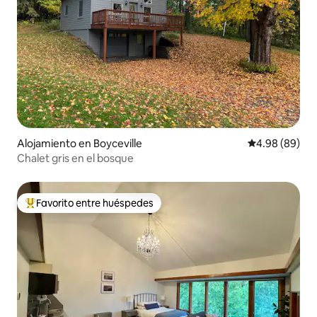
Alojamiento en Boyceville
Calificación p
4.98 (89)
Chalet gris en el bosque
Favorito entre huéspedes
Favorito entre huéspedes preferido