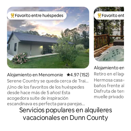
Favorito entre huéspedes
Favorito entre
Favorito entre huéspedes preferido
Favorito entre hu
Alojamiento en 
Retiro en el lago p
Alojamiento en Menomonie
Calificación promedio: 4.97 de 5
4.97 (152)
Hermosa casa de 4
Serene Country se queda cerca de Trails
baños frente al la
y a 6 millas de Stout
¡Uno de los favoritos de los huéspedes
Disfruta de terrazas
desde hace más de 5 años! Esta
muelle privado con
acogedora suite de inspiración
bañera de hidromasa
escandinava es perfecta para parejas
interior cuenta co
Servicios populares en alquileres
que buscan una escapada tranquila a la
muebles cómodos
naturaleza con todas las comodidades
vacacionales en Dunn County
interiores, juegos 
modernas. Entrada privada 1/4 de
diseño abierto of
nuestra casa de rancho toda la
para amigos y familiares. Ide