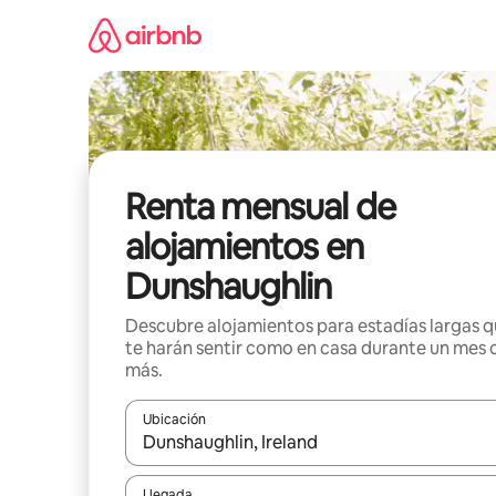
Omite
el
contenido
Renta mensual de
alojamientos en
Dunshaughlin
Descubre alojamientos para estadías largas 
te harán sentir como en casa durante un mes 
más.
Ubicación
Cuando los resultados estén disponibles, navega co
Llegada