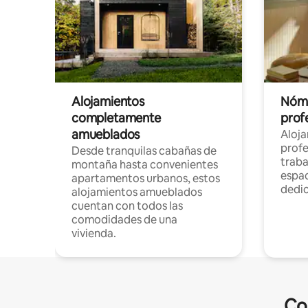
Alojamientos
Nóma
completamente
profe
amueblados
Aloj
profe
Desde tranquilas cabañas de
traba
montaña hasta convenientes
espac
apartamentos urbanos, estos
dedi
alojamientos amueblados
cuentan con todos las
comodidades de una
vivienda.
Co