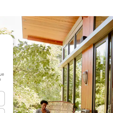
que
o
n las teclas de flecha hacia arriba y hacia abajo o explora con el tact