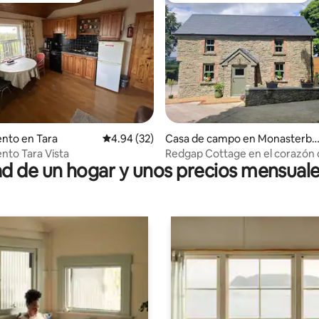
4.87 de 5, 123 reseñas
nto en Tara
Calificación promedio: 4.94 de 5, 32 reseñas
4.94 (32)
Casa de campo en Monasterbo
ce
to Tara Vista
Redgap Cottage en el corazón d
 de un hogar y unos precios mensuale
del Boyne