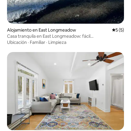
Alojamiento en East Longmeadow
Calificac
5 (5)
Casa tranquila en East Longmeadow: fácil
estacionamiento y comodidad
Ubicación
·
Familiar
·
Limpieza