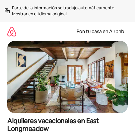
Omite
Parte de la información se tradujo automáticamente. 
el
Mostrar en el idioma original
contenido
Pon tu casa en Airbnb
Alquileres vacacionales en East
Longmeadow