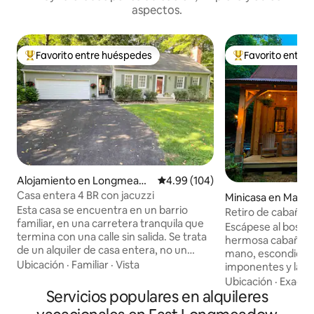
aspectos.
Favorito entre huéspedes
Favorito entre
Favorito entre huéspedes preferido
Favorito entre hu
Alojamiento en Longmeado
Calificación promedio: 4.99 de 5
4.99 (104)
w
Casa entera 4 BR con jacuzzi
Minicasa en Mansf
Esta casa se encuentra en un barrio
Retiro de cabaña 
familiar, en una carretera tranquila que
madera hecha a 
Escápese al bosque
termina con una calle sin salida. Se trata
hermosa cabaña d
de un alquiler de casa entera, no un
mano, escondida e
espacio compartido. Situado a
Ubicación
·
Familiar
·
Vista
imponentes y la tr
aproximadamente una milla de la línea
naturaleza. Constr
Ubicación
·
Exacti
de Connecticut, hay un acceso rápido a
Servicios populares en alquileres
vista, madera natu
Rte. 91. El Aeropuerto Internacional
atemporal, esta c