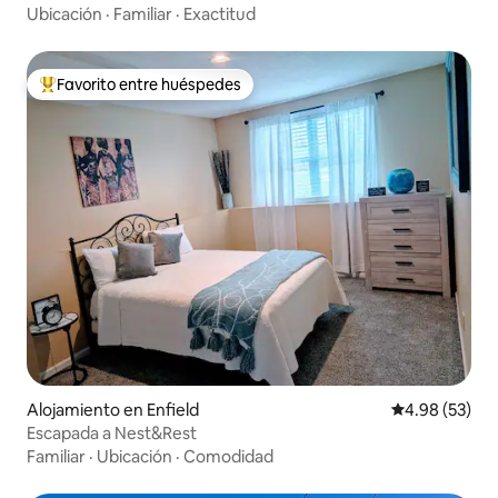
Ubicación
·
Familiar
·
Exactitud
Favorito entre huéspedes
Favorito entre huéspedes preferido
Alojamiento en Enfield
Calificación p
4.98 (53)
Escapada a Nest&Rest
Familiar
·
Ubicación
·
Comodidad