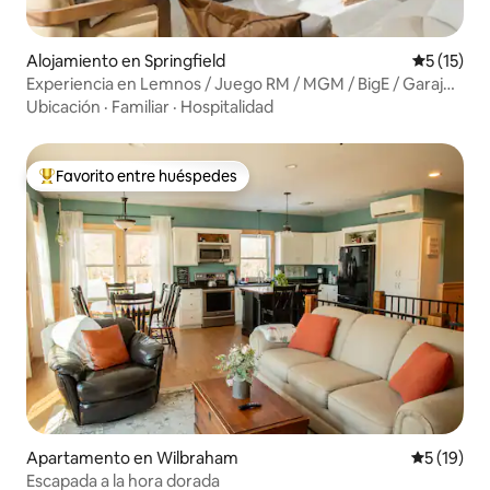
Alojamiento en Springfield
Calificaci
5 (15)
Experiencia en Lemnos / Juego RM / MGM / BigE / Garaje /
Cama king
Ubicación
·
Familiar
·
Hospitalidad
Favorito entre huéspedes
Favorito entre huéspedes preferido
Apartamento en Wilbraham
Calificaci
5 (19)
Escapada a la hora dorada