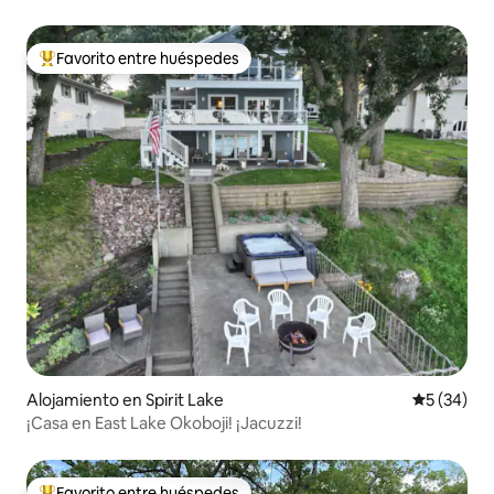
por Jessi
Favorito entre huéspedes
Favorito entre huéspedes preferido
Alojamiento en Spirit Lake
Calificaci
5 (34)
¡Casa en East Lake Okoboji! ¡Jacuzzi!
Favorito entre huéspedes