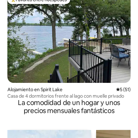
Favorito entre huéspedes preferido
Alojamiento en Spirit Lake
Calificaci
5 (51)
Casa de 4 dormitorios frente al lago con muelle privado
La comodidad de un hogar y unos
precios mensuales fantásticos