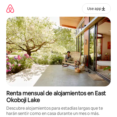
Omite
el
Use app
contenido
Renta mensual de alojamientos en East
Okoboji Lake
Descubre alojamientos para estadías largas que te
harán sentir como en casa durante un mes o más.