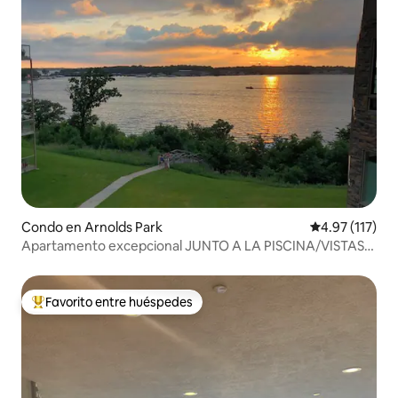
Condo en Arnolds Park
Calificación p
4.97 (117)
Apartamento excepcional JUNTO A LA PISCINA/VISTAS
AL LAGO - Bridges Bay Resort
Favorito entre huéspedes
Favorito entre huéspedes preferido