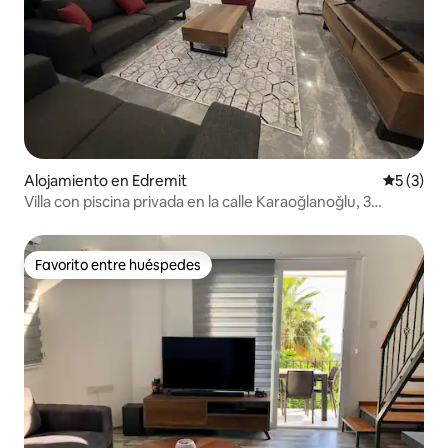
Alojamiento en Edremit
Calificac
5 (3)
Villa con piscina privada en la calle Karaoğlanoğlu, 3
habitaciones y 1 sala, Kyrenia
Favorito entre huéspedes
Favorito entre huéspedes