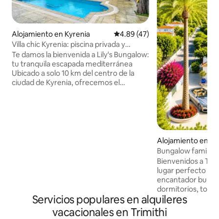
Alojamiento en Kyrenia
Calificación promedio: 4.89 de 
4.89 (47)
Villa chic Kyrenia: piscina privada y
chimenea
Te damos la bienvenida a Lily's Bungalow:
tu tranquila escapada mediterránea
Ubicado a solo 10 km del centro de la
ciudad de Kyrenia, ofrecemos el
equilibrio perfecto de tranquilidad y
conveniencia. Ya sea que te vayas a dar
un paseo al atardecer por la playa,
disfrutando de la vitalidad en los casinos
cercanos, todo está a solo 5-10 minutos
en auto. Rodeada de naturaleza, te
Alojamiento en Al
invitamos a reducir la velocidad y
Bungalow familiar, 
saborear el momento. Relájate junto a la
Kyrenia, Chipre
Bienvenidos a The
piscina y deja que la calma de la
lugar perfecto para 
naturaleza te abrace. Ven y vuelve a
encantador bungal
conectarte contigo mismo en Lily's
dormitorios, tota
Bungalow.
Servicios populares en alquileres
con piscina privada
Edremit, Kyrenia, 
vacacionales en Trimithi
Nuestra casa está a