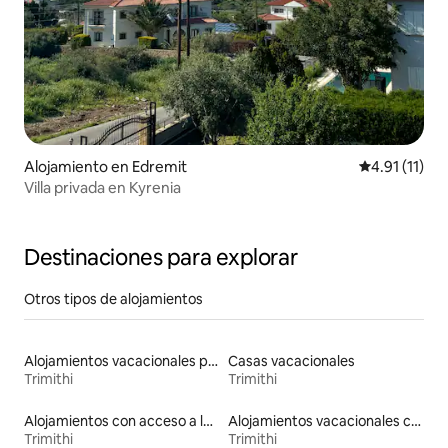
Alojamiento en Edremit
Calificación 
4.91 (11)
Villa privada en Kyrenia
Destinaciones para explorar
Otros tipos de alojamientos
Alojamientos vacacionales para familias
Casas vacacionales
Trimithi
Trimithi
Alojamientos con acceso a la playa
Alojamientos vacacionales con piscina
Trimithi
Trimithi