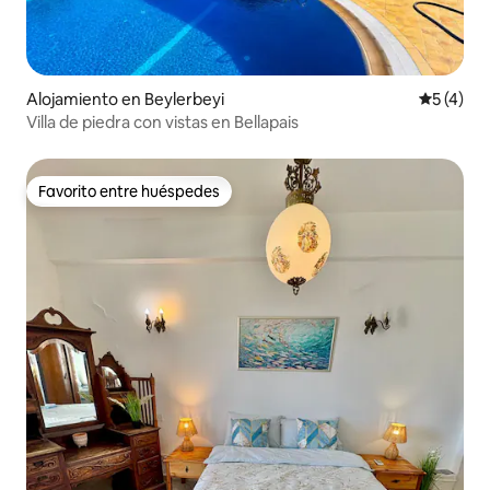
Alojamiento en Beylerbeyi
Calificac
5 (4)
Villa de piedra con vistas en Bellapais
Favorito entre huéspedes
Favorito entre huéspedes