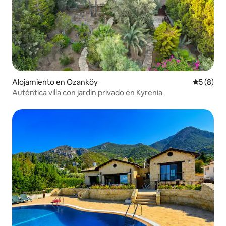
Alojamiento en Ozanköy
Calificac
5 (8)
Auténtica villa con jardín privado en Kyrenia