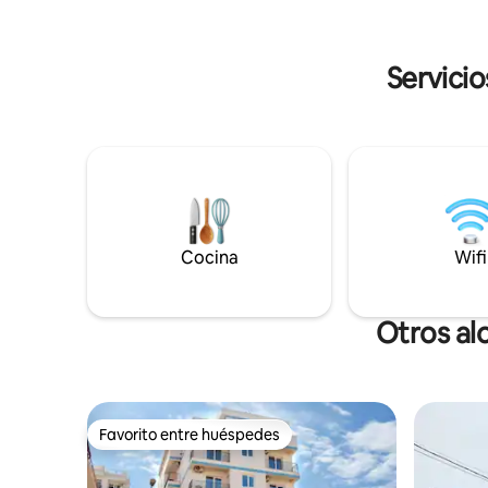
Mulțumesc
electrodomésticos a disposición de los
relaxantă 
huéspedes.
Servicio
Cocina
Wifi
Otros al
Favorito entre huéspedes
Favorito entre huéspedes