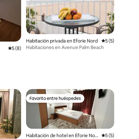
Habitación privada en Eforie Nord
Calificación prom
5 (5)
Habitaciones en Avenue Palm Beach
Calificación promedio: 5 de 5, 8 reseñas
5 (8)
Favorito entre huéspedes
Favorito entre huéspedes
Habitación de hotel en Eforie Nor
Calificación prom
5 (5)