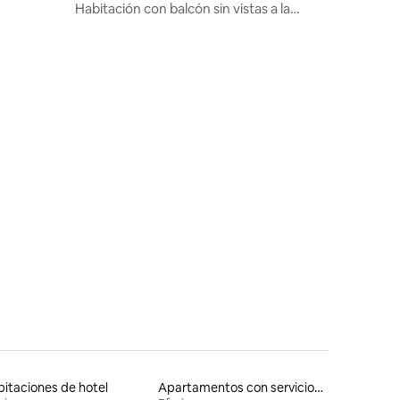
d
Habitación con balcón sin vistas a la
ciudad
itaciones de hotel
Apartamentos con servicios incluidos vacacionales