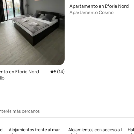
Apartamento en Eforie Nord
Apartamento Cosmo
io: 5 de 5, 13 reseñas
nto en Eforie Nord
Calificación promedio: 5 de 5, 14 reseñas
5 (14)
io
interés más cercanos
Casas de huéspedes vacacionales
Alojamientos frente al mar
Alojamientos con acceso a la playa
Hab