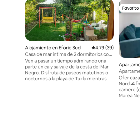
Favorito
Favorito
Alojamiento en Eforie Sud
Calificación promedio:
4.79 (39)
Casa de mar íntima de 2 dormitorios con
patio privado
Ven a pasar un tiempo admirando una
Apartame
parte única y salvaje de la costa del Mar
Apartame
Negro. Disfruta de paseos matutinos o
Ofer caza
nocturnos a la playa de Tuzla mientras
Nord 🌊 Î
exploras las costas y playas salvajes
camere (d
cercanas, recoge vidrio marino y
Marea Nea
conchas. Siente la brisa en el pelo
Techirghio
mientras recorres en bicicleta por los
Eforie Nor
campos dorados, en las altas costas y
Apartamentu
vuelve a descansar en nuestro jardín
condiționat • Wi-Fi • centrală pr
verde y acogedor. Nuestra acogedora
canapea e
casa junto al mar puede alojar a 4 o 5
utilată • mașină de spălat • loc de parcare
adultos (o 4 adultos+ 3 niños) en 2
Ofer mai m
dormitorios+baños. Todos los