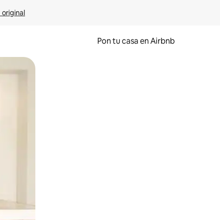
 original
Pon tu casa en Airbnb
o o desliza el dedo.