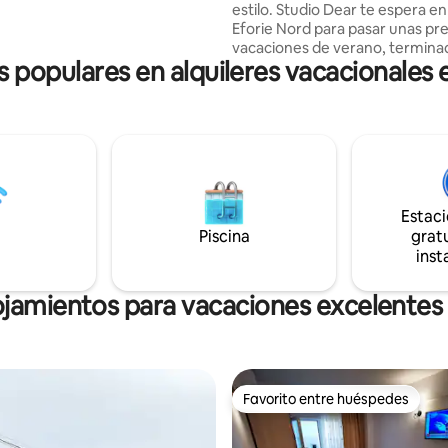
estilo. Studio Dear te espera en
 și vă aștept pentru o vacanță
Eforie Nord para pasar unas pr
!🤗🩵
vacaciones de verano, termina
s populares en alquileres vacacionales 
año, 2023, situado en un nuevo
residencial, en una zona tranqui
metros de la playa. El estudio cuenta con
un dormitorio con sábanas blan
toallas, TV, TV, WIFI gratuito, wif
gratuito, cocina equipada, coci
equipada, baño, balcón, aire
acondicionado, estacionamient
Estac
¡Me encantará!
Piscina
gratu
inst
ojamientos para vacaciones excelentes 
Favorito entre huéspedes
Favorito entre huéspedes