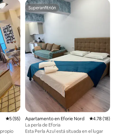
Apartame
Superanfitrión
Favorit
rido
Superanfitrión
Favorit
Apartame
Rezident 
Disfruta 
maravillo
con una a
acogedor
y una co
tu café d
balcón, c
de un del
en el co
cenar vie
junto al
Calificación promedio: 5 de 5, 55 reseñas
5 (55)
Apartamento en Eforie Nord
Calificación promedio:
4.78 (18)
La perla de Eforia
 propio
Esta Perla Azul está situada en el lugar