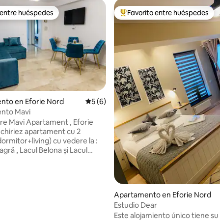
 entre huéspedes
Favorito entre huéspedes
 entre huéspedes
Favorito entre huéspedes prefe
 4.79 de 5, 39 reseñas
nto en Eforie Nord
Calificación promedio: 5 de 5, 6 reseñas
5 (6)
nto Mavi
re Mavi Apartament , Eforie
nchiriez apartament cu 2
ormitor+living) cu vedere la :
gră , Lacul Belona și Lacul
l , amplasat în centrul stațiunii
d , lângă Eforie Aqua Park .🏖️
l este complet utilat : • aer
oprie •
Apartamento en Eforie Nord
xtensibilă • bucătărie complet
Estudio Dear
Este alojamiento único tiene su
ulte detalii în privat .