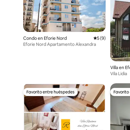
Condo en Eforie Nord
Calificación prome
5 (9)
Eforie Nord Apartamento Alexandra
Villa en E
Vila Lidia
Favorito entre huéspedes
Favorito
Favorito entre huéspedes
Favorito