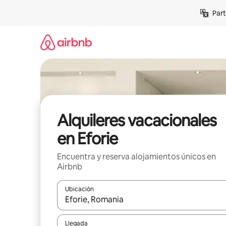
Omite
Part
el
contenido
Alquileres vacacionales
en Eforie
Encuentra y reserva alojamientos únicos en
Airbnb
Ubicación
Cuando los resultados estén disponibles, navega co
Llegada