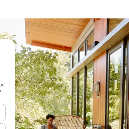
que
o
n las teclas de flecha hacia arriba y hacia abajo o explora con el tact