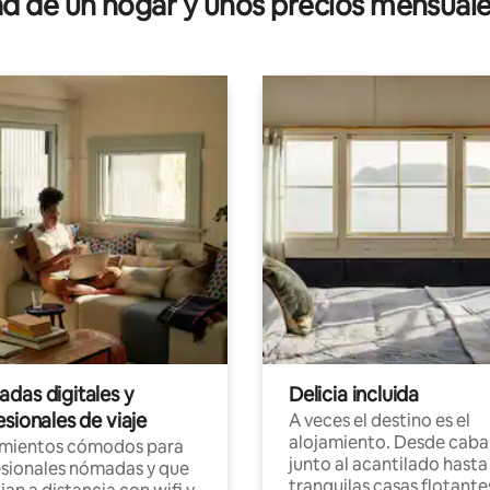
 de un hogar y unos precios mensuale
das digitales y
Delicia incluida
sionales de viaje
A veces el destino es el
alojamiento. Desde caba
amientos cómodos para
junto al acantilado hasta
sionales nómadas y que
tranquilas casas flotante