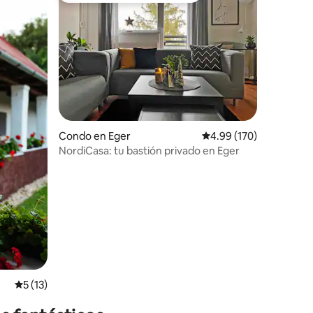
Condo en Eger
Calificación promedio: 
4.99 (170)
NordiCasa: tu bastión privado en Eger
Calificación promedio: 5 de 5, 13 reseñas
5 (13)