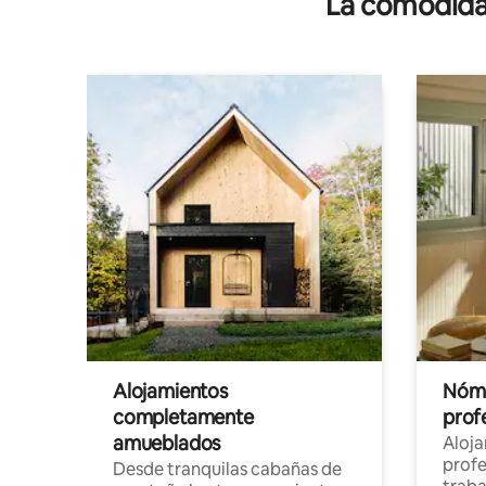
La comodidad
Alojamientos
Nóma
completamente
profe
amueblados
Aloj
profe
Desde tranquilas cabañas de