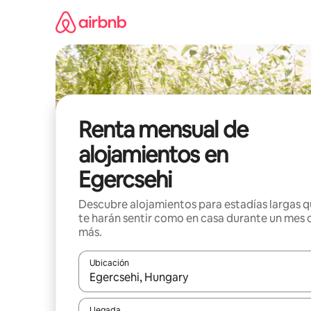
Omite
el
contenido
Renta mensual de
alojamientos en
Egercsehi
Descubre alojamientos para estadías largas 
te harán sentir como en casa durante un mes 
más.
Ubicación
Cuando los resultados estén disponibles, navega co
Llegada