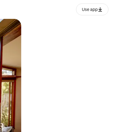
Use app
o o desliza el dedo.