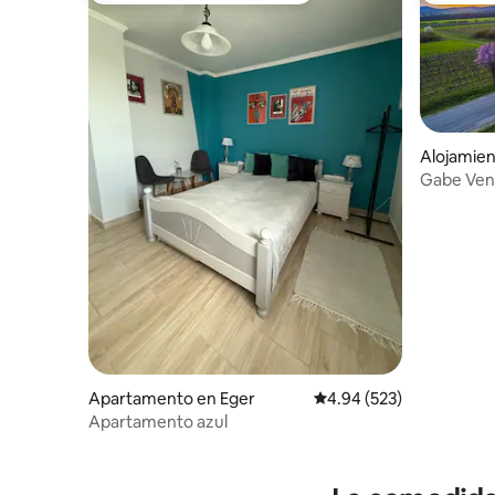
Alojamien
án
Gabe Ve
Apartamento en Eger
Calificación promedio: 
4.94 (523)
Apartamento azul