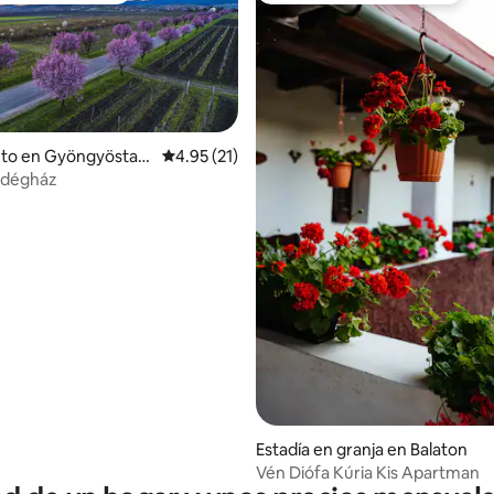
to en Gyöngyöstarj
Calificación promedio: 4.95 de 5, 21 reseñas
4.95 (21)
ndégház
4.94 de 5, 523 reseñas
Estadía en granja en Balaton
Vén Diófa Kúria Kis Apartman