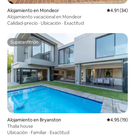
Alojamiento en Mondeor
Calificación 
4.91 (34)
Alojamiento vacacional en Mondeor
Calidad-precio
·
Ubicación
·
Exactitud
Superanfitrión
Superanfitrión
Alojamiento en Bryanston
Calificación 
4.95 (19)
Thalia house
Ubicación
·
Familiar
·
Exactitud