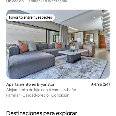
Ubicación
·
Familiar
·
En la cercanía
Favorito entre huéspedes
Favorito entre huéspedes
Apartamento en Bryanston
Calificación p
4.96 (24)
Alojamiento de lujo con 4 camas y baño
Familiar
·
Calidad-precio
·
Condición
Destinaciones para explorar