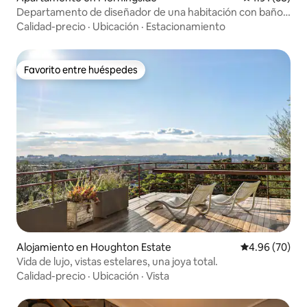
Departamento de diseñador de una habitación con baño
privado en Sandton's Hub APT910
Calidad-precio
·
Ubicación
·
Estacionamiento
Favorito entre huéspedes
Favorito entre huéspedes
Alojamiento en Houghton Estate
Calificación p
4.96 (70)
Vida de lujo, vistas estelares, una joya total.
Calidad-precio
·
Ubicación
·
Vista