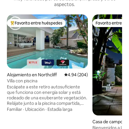
aspectos.
Favorito entre huéspedes
Favorito entre h
Favorito entre huéspedes preferido
Favorito entre h
Alojamiento en Northcliff
Calificación promedio: 4.94 de 5
4.94 (204)
Villa con piscina
Escápate a este retiro autosuficiente
que funciona con energía solar y está
rodeado de una exuberante vegetación.
Relájate junto a la piscina compartida,
disfruta de una partida de billar en el
Familiar
·
Ubicación
·
Estadía larga
patio o utiliza el braai para comer al aire
libre. La cocina de planta abierta incluye
Casa de campo en
una cocina de gas y la sala de estar
e
Bienvenidos a Lun