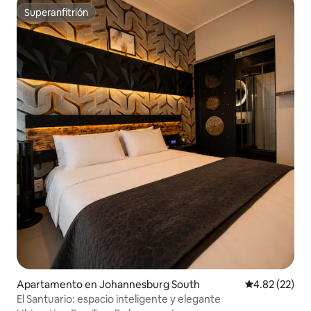
Superanfitrión
Superanfitrión
Apartamento en Johannesburg South
Calificación 
4.82 (22)
El Santuario: espacio inteligente y elegante