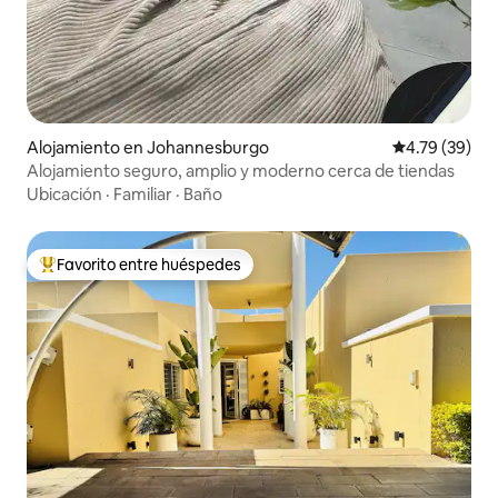
Alojamiento en Johannesburgo
Calificación 
4.79 (39)
Alojamiento seguro, amplio y moderno cerca de tiendas
Ubicación
·
Familiar
·
Baño
Favorito entre huéspedes
Favorito entre huéspedes preferido