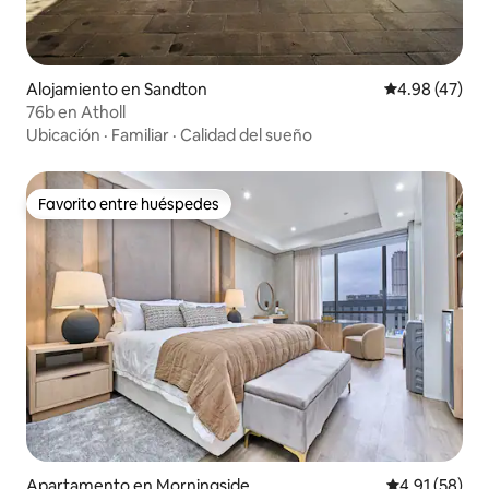
Alojamiento en Sandton
Calificación 
4.98 (47)
76b en Atholl
Ubicación
·
Familiar
·
Calidad del sueño
Favorito entre huéspedes
Favorito entre huéspedes
Apartamento en Morningside
Calificación 
4.91 (58)