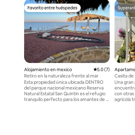
Favorito entre huéspedes
Superanf
Favorito entre huéspedes
Superanf
Alojamiento en mexico
Calificación promedi
5.0 (7)
Apartamen
mla
Retiro en la naturaleza frente al mar
Casita de
ciudad y l
Esta propiedad única ubicada DENTRO
Una gran a
acondicio
del parque nacional mexicano Reserva
encuentr
Natural Estatal San Quintín es el refugio
con otras
tranquilo perfecto para los amantes de la
agrícola t
naturaleza que buscan explorar los
Vicente G
increíbles espacios salvajes de Baja
Quintín. E
California. La casa está situada en la bahía
descansar
en una comunidad privada y cerrada. Te
vacacione
despertarás con vistas panorámicas del
Quintín. 
agua y disfrutarás de una costa privada
lugar cóm