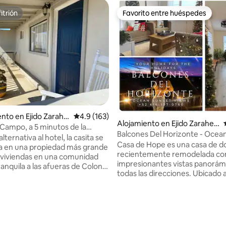
itrión
Favorito entre huéspedes
itrión
Favorito entre huéspedes
o: 5.0 de 5, 7 reseñas
to en Ejido Zarahe
Calificación promedio: 4.9 de 5, 163 reseñas
4.9 (163)
Alojamiento en Ejido Zarahe
 Campo, a 5 minutos de la
mla
Balcones Del Horizonte - Ocea
a playa, con calefacción y aire
lternativa al hotel, la casita se
view!
Casa de Hope es una casa de do
nado.
a en una propiedad más grande
recientemente remodelada co
 viviendas en una comunidad
impresionantes vistas panorám
ranquila a las afueras de Colonia
todas las direcciones. Ubicado
uerrero en el Valle de San
de 3 km de la playa y Vte. Guer
l espacio perfecto para
cerca de todo lo que necesitas.
 y recargar energías en tus
balcón es perfecto para las pue
s o viaje de negocios en San
sol o para reunirse con amigos.
Ya sea que solo necesites un
dormitorios, espacio para 19 pe
odo para dormir mientras