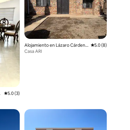
Alojamiento en Lázaro Cárdena
Calificación promed
5.0 (8)
s
Casa ARI
r
Calificación promedio: 5.0 de 5, 3 reseñas
5.0 (3)
rido