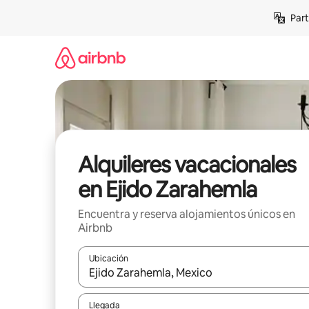
Omite
Part
el
contenido
Alquileres vacacionales
en Ejido Zarahemla
Encuentra y reserva alojamientos únicos en
Airbnb
Ubicación
Cuando los resultados estén disponibles, navega co
Llegada