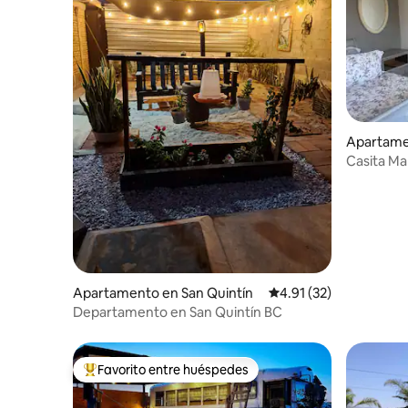
Apartamen
mla
Casita Ma
acondicio
Apartamento en San Quintín
Calificación promedio:
4.91 (32)
Departamento en San Quintín BC
Favorito entre huéspedes
Favorito entre huéspedes preferido