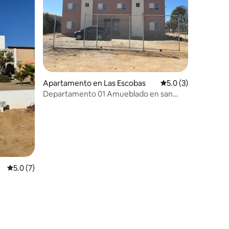
Apartamento en Las Escobas
Calificación promed
5.0 (3)
Departamento 01 Amueblado en san
Quintín
a
Calificación promedio: 5.0 de 5, 7 reseñas
5.0 (7)