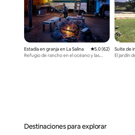
Estadía en granja en La Salina
Calificación promedio
5.0 (62)
Suite de 
Guerrero 
Refugio de rancho en el océano y las
El jardín 
montañas.
playa
Destinaciones para explorar