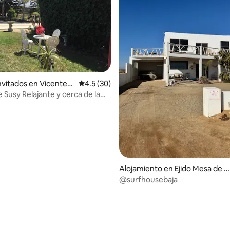
: 5.0 de 5, 62 reseñas
invitados en Vicente
Calificación promedio: 4.5 de 5, 30 reseñas
4.5 (30)
, Ensenada
de Susy Relajante y cerca de la
Alojamiento en Ejido Mesa de S
n Jacinto
@surfhousebaja