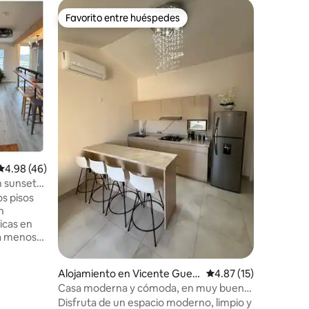
Alojamie
Favorito entre huéspedes
Superanf
Favorito entre huéspedes
Superanf
enas
Comoda ca
humedal
¡Bienven
Quintín! 
operacion
aves migr
una escap
llegado a
cómoda y segura pa
ideal par
o teletra
entorno t
Calificación promedio: 4.98 de 5, 46 reseñas
4.98 (46)
Quintín. 
n sunset
asegurar
s pisos
principio 
n
icas en
 a menos
rero, está
 El amplio
Alojamiento en Vicente Guerr
Calificación promedio:
4.87 (15)
stas de
ero
Casa moderna y cómoda, en muy buena
 Con 8
zona de VG
Disfruta de un espacio moderno, limpio y
rsonas,