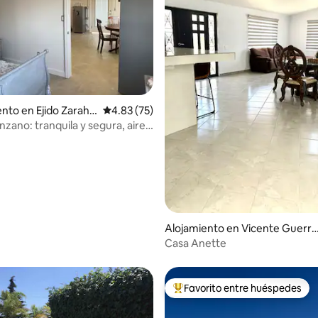
to en Ejido Zarahe
Calificación promedio: 4.83 de 5, 75 reseñas
4.83 (75)
nzano: tranquila y segura, aire
nado, a 5 minutos de la ciudad
 4.91 de 5, 32 reseñas
Alojamiento en Vicente Guerre
o
Casa Anette
Favorito entre huéspedes
Favorito entre huéspedes prefe