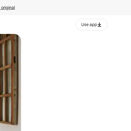
 original
Use app
o o desliza el dedo.