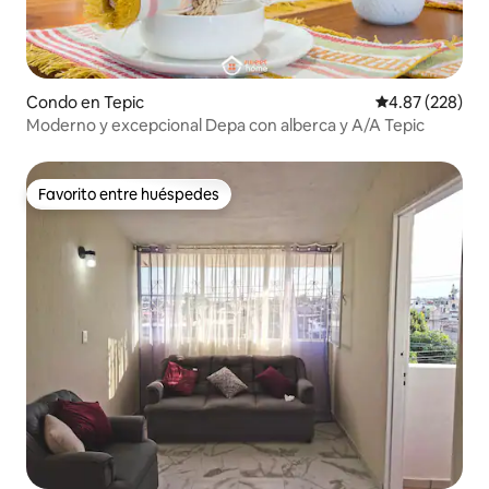
Condo en Tepic
Calificación pr
4.87 (228)
Moderno y excepcional Depa con alberca y A/A Tepic
Favorito entre huéspedes
Favorito entre huéspedes