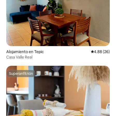
Alojamiento en Tepic
Calificación p
4.88 (26)
Casa Valle Real
Superanfitrión
Superanfitrión