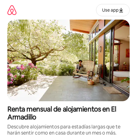
Omite
el
Use app
contenido
Renta mensual de alojamientos en El
Armadillo
Descubre alojamientos para estadías largas que te
harán sentir como en casa durante un mes o más.