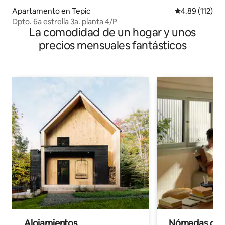
Apartamento en Tepic
Calificación p
4.89 (112)
Dpto. 6a estrella 3a. planta 4/P
La comodidad de un hogar y unos
precios mensuales fantásticos
Alojamientos
Nómadas digit