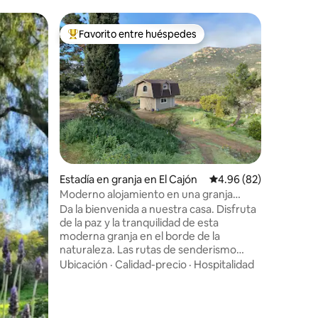
Casa de 
Favorito entre huéspedes
Favor
rido
Favorito entre huéspedes preferido
Favorit
esa
East Wat
East Watc
dormitor
ofrece la
hogar con
gama. Tod
Calidad-
el centro de
pocos pas
ofrece un
entre se
Estadía en granja en El Cajón
Calificación promedio:
4.96 (82)
amaneceres
carga de 
Moderno alojamiento en una granja
cocina c
cerca de San Diego
Da la bienvenida a nuestra casa. Disfruta
electrod
de la paz y la tranquilidad de esta
con wifi 
moderna granja en el borde de la
hidromas
naturaleza. Las rutas de senderismo
supercómodas. ¡Qu
están cerca o simplemente relájate y
Ubicación
·
Calidad-precio
·
Hospitalidad
encantar
disfruta de la hermosa puesta de sol en
tu terraza privada. Esta casa de
huéspedes es perfecta para dos adultos
que quieren escapar de la ciudad.