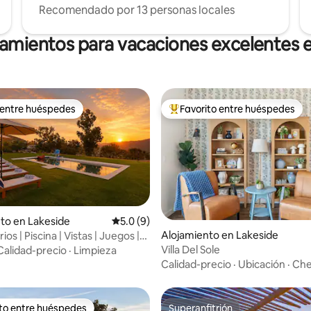
Recomendado por 13 personas locales
jamientos para vacaciones excelentes e
 entre huéspedes
Favorito entre huéspedes
 entre huéspedes
Favorito entre huéspedes prefe
to en Lakeside
Calificación promedio: 5.0 de 5, 9 reseñas
5.0 (9)
 4.94 de 5, 18 reseñas
Alojamiento en Lakeside
ios | Piscina | Vistas | Juegos |
|
Villa Del Sole
Calidad-precio
·
Limpieza
Calidad-precio
·
Ubicación
·
Che
ito entre huéspedes
Superanfitrión