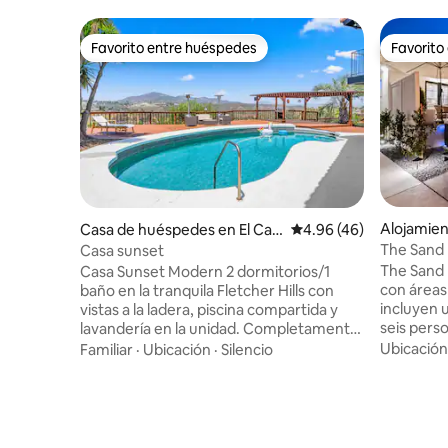
Favorito entre huéspedes
Favorito
Favorito entre huéspedes
Favorito
Alojamien
Casa de huéspedes en El Caj
Calificación promedio:
4.96 (46)
ón
The Sand 
Casa sunset
dormitorio
The Sand
Casa Sunset Modern 2 dormitorios/1
césped
con áreas 
baño en la tranquila Fletcher Hills con
incluyen 
vistas a la ladera, piscina compartida y
seis pers
lavandería en la unidad. Completamente
parrilla a
remodelado con una decoración
Ubicación
Familiar
·
Ubicación
·
Silencio
para prac
elegante, cocina completa, cafetera, Wi-
de fútbol
Fi rápido, aire acondicionado y
tres cómo
estacionamiento gratuito. Disfruta de las
cocina, u
vistas al atardecer, de la zona de estar al
un televi
aire libre para tomar un café por la