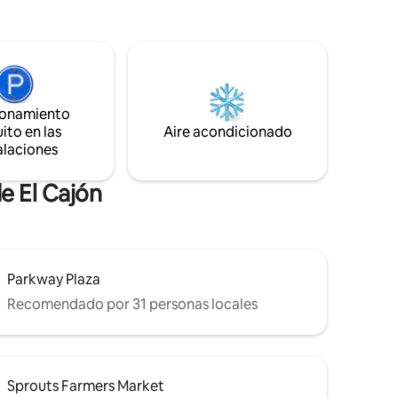
ita a
dos y
 en su día
 de
eza rural
ionamiento
pacidad
o queen Se
ito en las
Aire acondicionado
 tarifa
alaciones
e El Cajón
Parkway Plaza
Recomendado por 31 personas locales
Sprouts Farmers Market