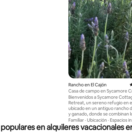
formal, dos baños modernos,
 y un lavadero. Ubicado a 20
 la playa, SeaWorld, el
 el centro de la ciudad, La Jolla
rfecto para los huéspedes que
a comodidad total mientras
la hermosa San Diego.
Rancho en El Cajón
C
Casa de campo en Sycamore C
vistas a la montaña
Bienvenidos a Sycamore Cotta
Retreat, un sereno refugio en 
ubicado en un antiguo rancho d
y ganado, donde se combinan l
cielos abiertos, los pastizales 
Familiar
·
Ubicación
·
Espacios in
 populares en alquileres vacacionales e
y el tranquilo lujo de época. Ubicada en
un valle tranquilo, esta casa d