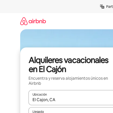
Omite
Part
el
contenido
Alquileres vacacionales
en El Cajón
Encuentra y reserva alojamientos únicos en
Airbnb
Ubicación
Cuando los resultados estén disponibles, navega co
Llegada