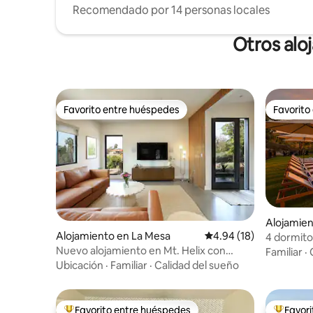
Recomendado por 14 personas locales
Otros alo
Favorito entre huéspedes
Favorito
Favorito entre huéspedes
Favorito
Alojamien
Alojamiento en La Mesa
Calificación promedio:
4.94 (18)
4 dormitor
Nuevo alojamiento en Mt. Helix con
Gimnasio 
Familiar
·
vistas y patio
Ubicación
·
Familiar
·
Calidad del sueño
Favorito entre huéspedes
Favor