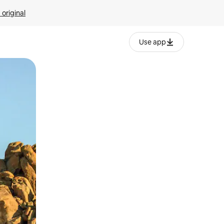
 original
Use app
o o desliza el dedo.