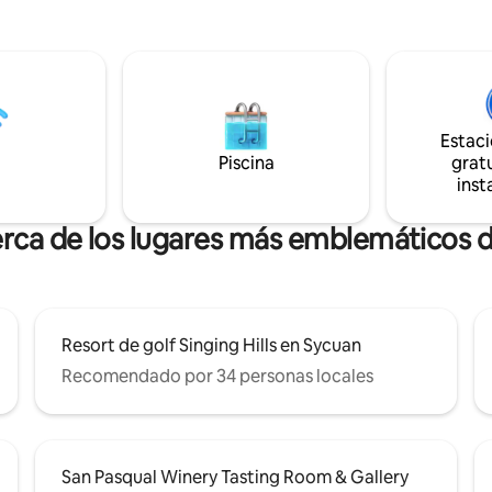
cuidadosamente diseñada le inv
relajarse y a reconectar con la
naturaleza, con sus seres queri
consigo mismo. Esta tierra, que
fue hogar de caballos y ganado
pastoreo, aún conserva esa bell
Estac
y arraigada. La cabaña tiene ca
Piscina
para 2 personas 1 cama tamañ
gratu
admiten mascotas; se aplica una
inst
por mascota.
erca de los lugares más emblemáticos d
Resort de golf Singing Hills en Sycuan
Recomendado por 34 personas locales
San Pasqual Winery Tasting Room & Gallery