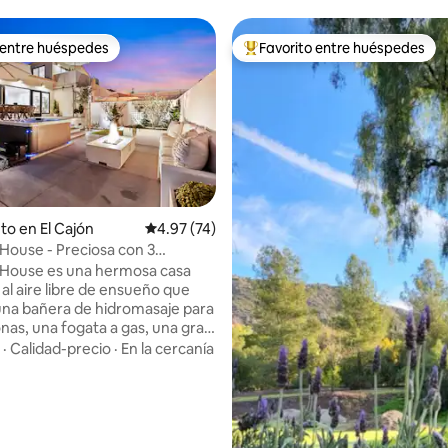
 entre huéspedes
Favorito entre huéspedes
 entre huéspedes
Favorito entre huéspedes prefe
to en El Cajón
Calificación promedio: 4.97 de 5, 74 reseñas
4.97 (74)
 4.96 de 5, 46 reseñas
House - Preciosa con 3
s, 2 baños, jacuzzi, fogata y
 House es una hermosa casa
al aire libre de ensueño que
una bañera de hidromasaje para
onas, una fogata a gas, una gran
 gas, un comedor, una terraza
·
Calidad-precio
·
En la cercanía
ticar yoga y ¡tu propio campo
! Dentro de la casa encontrarás
das habitaciones, una hermosa
na acogedora sala de estar con
sor de 60 pulgadas, una mesa de