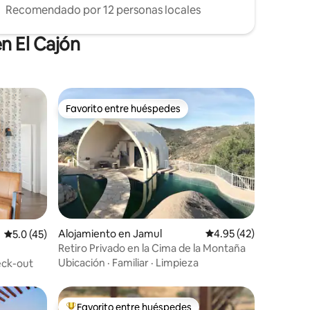
Recomendado por 12 personas locales
n El Cajón
Favorito entre huéspedes
rido
Favorito entre huéspedes
Alojamiento en Jamul
Calificación promedio:
4.95 (42)
Calificación promedio: 5.0 de 5, 45 reseñas
5.0 (45)
Retiro Privado en la Cima de la Montaña
Ubicación
·
Familiar
·
Limpieza
ck-out
Favorito entre huéspedes