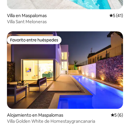
Villa en Maspalomas
Calificaci
5 (41)
Villa Sant Meloneras
Favorito entre huéspedes
Favorito entre huéspedes
Alojamiento en Maspalomas
Calificac
5 (6)
Villa Golden White de Homestaygrancanaria