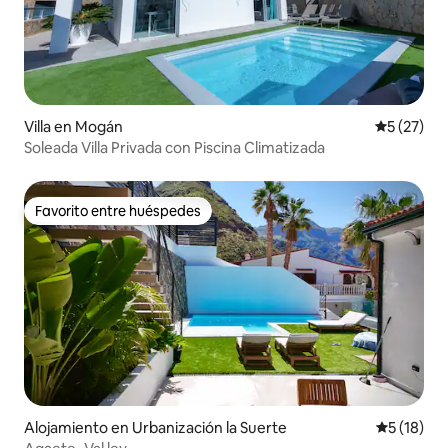
Villa en Mogán
Calificaci
5 (27)
Soleada Villa Privada con Piscina Climatizada
Favorito entre huéspedes
Favorito entre huéspedes
Alojamiento en Urbanización la Suerte
Calificaci
5 (18)