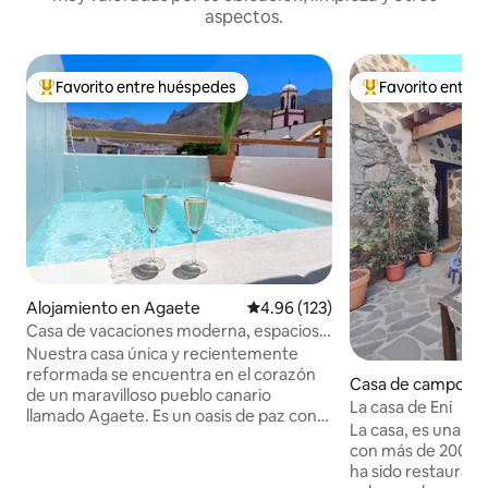
aspectos.
Favorito entre huéspedes
Favorito entre
Favorito entre huéspedes preferido
Favorito entre hu
Alojamiento en Agaete
Calificación promedio: 4.96 de 5
4.96 (123)
Casa de vacaciones moderna, espaciosa
y ecológica
Nuestra casa única y recientemente
reformada se encuentra en el corazón
Casa de campo e
de un maravilloso pueblo canario
La casa de Eni
llamado Agaete. Es un oasis de paz con
La casa, es una viv
mucha luz, espacio, plantas locales y
con más de 200 año
hermosa energía. Puede alojar
ha sido restaurada
cómodamente hasta 8 huéspedes que