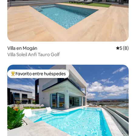
Villa en Mogán
Calificac
5 (8)
Villa Soleil Anfi Tauro Golf
Favorito entre huéspedes
Favorito entre huéspedes preferido