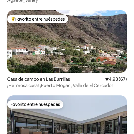
Agaete_Val ley
Favorito entre huéspedes
Favorito entre huéspedes preferido
Casa de campo en Las Burrillas
Calificación p
4.93 (67)
¡Hermosa casa! ¡Puerto Mogán, Valle de El Cercado!
Favorito entre huéspedes
Favorito entre huéspedes