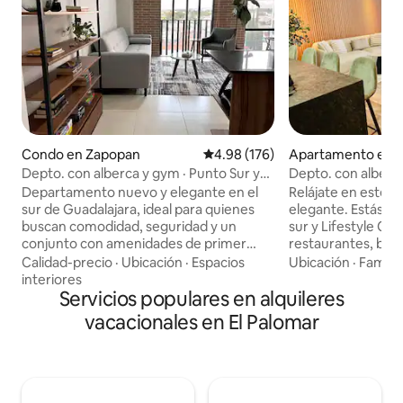
Condo en Zapopan
Calificación promedio: 4.98 de 5
4.98 (176)
Apartamento en S
Depto. con alberca y gym · Punto Sur y
Depto. con alberca
hospitales
Punto Sur
Departamento nuevo y elegante en el
Relájate en este e
sur de Guadalajara, ideal para quienes
elegante. Estás a
buscan comodidad, seguridad y un
sur y Lifestyle Cen
conjunto con amenidades de primer
restaurantes, bare
nivel. Son 82 m² con dos recámaras
más. Tenemos acceso controlado para
Calidad-precio
·
Ubicación
·
Espacios
Ubicación
·
Familia
amplias, dos baños completos y espacio
tu seguridad, est
interiores
cómodo para cuatro huéspedes.
Servicios populares en alquileres
techado y estacio
Perfecto para familias, viajeros de
invitados. 2 habit
vacacionales en El Palomar
negocios, visitantes del ITESO , COSTCO
completos, sala, 
y para quienes acompañan a un paciente
lavado, balcón y a
en los hospitales Puerta de Hierro o San
vistas increíbles en
Serafín, a solo dos minutos. Te recibimos
bosque de la primavera. En e
para que tu estancia sea tan cómoda
hay alberca, terra