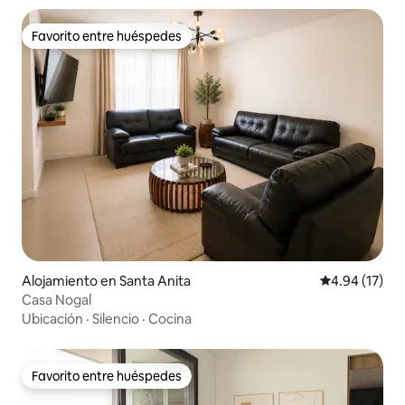
Favorito entre huéspedes
Favorito entre huéspedes
Alojamiento en Santa Anita
Calificación 
4.94 (17)
Casa Nogal
Ubicación
·
Silencio
·
Cocina
Favorito entre huéspedes
Favorito entre huéspedes