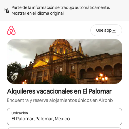
Omite
Parte de la información se tradujo automáticamente. 
el
Mostrar en el idioma original
contenido
Use app
Alquileres vacacionales en El Palomar
Encuentra y reserva alojamientos únicos en Airbnb
Ubicación
Cuando los resultados estén disponibles, navega con las teclas d