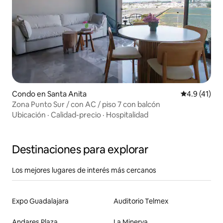
Condo en Santa Anita
Calificación
4.9 (41)
Zona Punto Sur / con AC / piso 7 con balcón
Ubicación
·
Calidad-precio
·
Hospitalidad
Destinaciones para explorar
Los mejores lugares de interés más cercanos
Expo Guadalajara
Auditorio Telmex
Andares Plaza
La Minerva