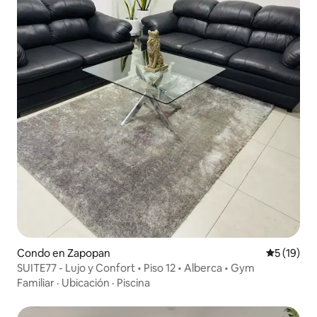
Condo en Zapopan
Calificaci
5 (19)
SUITE77 - Lujo y Confort • Piso 12 • Alberca • Gym
Familiar
·
Ubicación
·
Piscina