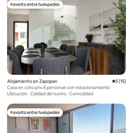
Favorito entre huéspedes
Favorito entre huéspedes
Alojamiento en Zapopan
Calificaci
5 (15)
Casa en coto priv 6 personas con estacionamiento
Ubicación
·
Calidad del sueño
·
Comodidad
Favorito entre huéspedes
Favorito entre huéspedes