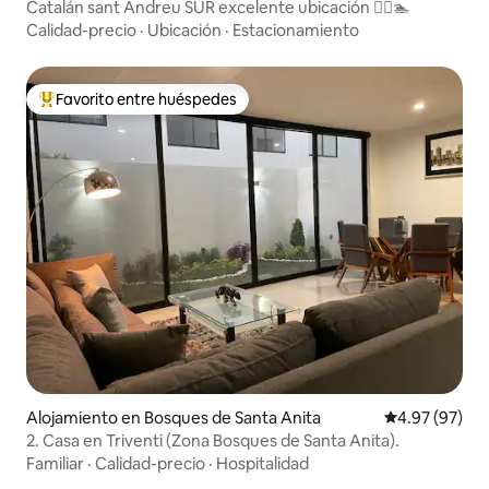
Catalán sant Andreu SUR excelente ubicación 👌🏻🏊
Calidad-precio
·
Ubicación
·
Estacionamiento
Favorito entre huéspedes
Favorito entre huéspedes preferido
Alojamiento en Bosques de Santa Anita
Calificación p
4.97 (97)
2. Casa en Triventi (Zona Bosques de Santa Anita).
Familiar
·
Calidad-precio
·
Hospitalidad