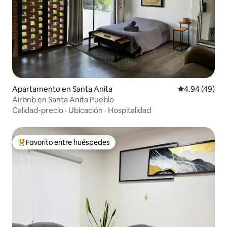
Apartamento en Santa Anita
Calificación p
4.94 (49)
Airbnb en Santa Anita Pueblo
Calidad-precio
·
Ubicación
·
Hospitalidad
Favorito entre huéspedes
Favorito entre huéspedes preferido