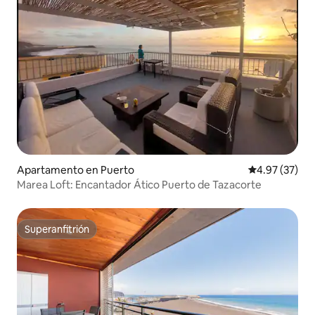
Apartamento en Puerto
Calificación 
4.97 (37)
Marea Loft: Encantador Ático Puerto de Tazacorte
Superanfitrión
Superanfitrión