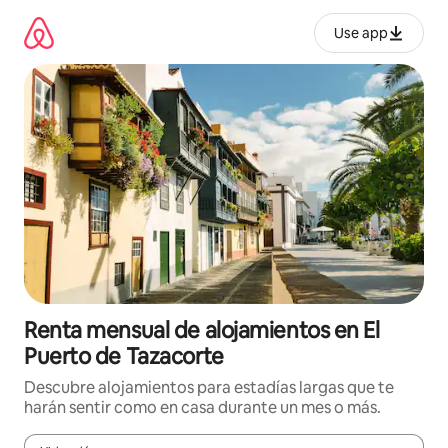
Omite
el
Use app
contenido
Renta mensual de alojamientos en El
Puerto de Tazacorte
Descubre alojamientos para estadías largas que te
harán sentir como en casa durante un mes o más.