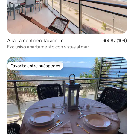
Apartamento en Tazacorte
Calificación pr
4.87 (109)
Exclusivo apartamento con vistas al mar
Favorito entre huéspedes
Favorito entre huéspedes