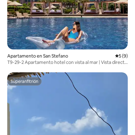
Apartamento en San Stefano
Calificac
5 (9)
T9-29-2 Apartamento hotel con vista al mar | Vista directa
al mar
Superanfitrión
Superanfitrión