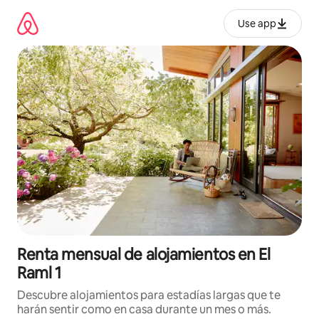
Omite
el
Use app
contenido
Renta mensual de alojamientos en El
Raml 1
Descubre alojamientos para estadías largas que te
harán sentir como en casa durante un mes o más.