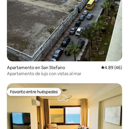
Apartamento en San Stefano
Calificación p
4.89 (46)
Apartamento de lujo con vistas al mar
Favorito entre huéspedes
Favorito entre huéspedes