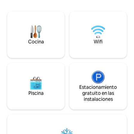
José del Cabo y el
conocidos artistas locales, que te rodean
Disfruta de pasear 
con colores vivos y belleza en cada
en su amplia terra
rincón. Disfruta del sol junto a la piscina
vistas al campo de
de la azotea, disfruta de una margarita
simplemente senta
en la terraza privada, disfruta de la
romper de las olas
deliciosa cocina local o camina a las
¡Reserva 6 noches
mejores playas y vida nocturna que Los
Cabos tiene para ofrecerte.
Cocina
Wifi
Estacionamiento
Piscina
gratuito en las
instalaciones