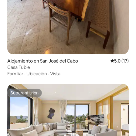
Alojamiento en San José del Cabo
Calificación
5.0 (17)
Casa Tubie
Familiar
·
Ubicación
·
Vista
Superanfitrión
Superanfitrión