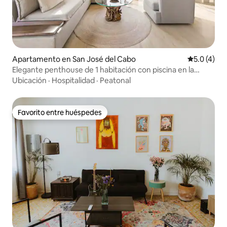
Apartamento en San José del Cabo
Calificació
5.0 (4)
Elegante penthouse de 1 habitación con piscina en la
azotea en el centro de la ciudad
Ubicación
·
Hospitalidad
·
Peatonal
Favorito entre huéspedes
Favorito entre huéspedes