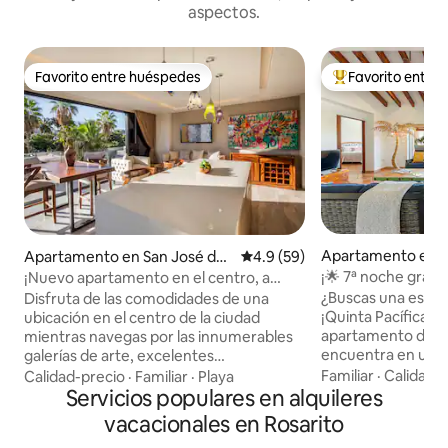
aspectos.
Favorito entre huéspedes
Favorito entre
Favorito entre huéspedes
Favorito entre hu
Apartamento en S
Apartamento en San José del
Calificación promedio: 4.9 de 
4.9 (59)
el Cabo
Cabo
¡🌟 7ª noche gratis
¡Nuevo apartamento en el centro, a
playa y del centro 
pasos del distrito artístico!
¿Buscas una escap
Disfruta de las comodidades de una
¡Quinta Pacífica es
ubicación en el centro de la ciudad
apartamento de do
mientras navegas por las innumerables
encuentra en una
galerías de arte, excelentes
cerrada de solo 1
restaurantes y actividades culturales del
Familiar
·
Calidad-
Calidad-precio
·
Familiar
·
Playa
dos fantásticas pisc
Distrito de Arte de San José. La
Servicios populares en alquileres
sabes qué es lo me
decoración de buen gusto de este
vacacionales en Rosarito
pasos de la playa, 
apartamento cuenta con piezas de