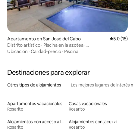
Apartamento en San José del Cabo
Calificación
5.0 (15)
Distrito artístico · Piscina en la azotea ·
Compras/Restaurantes elegantes
Ubicación
·
Calidad-precio
·
Piscina
Destinaciones para explorar
Otros tipos de alojamientos
Los mejores lugares de interés 
Apartamentos vacacionales
Casas vacacionales
Rosarito
Rosarito
Alojamientos con acceso a la playa
Alojamientos con jacuzzi
Rosarito
Rosarito