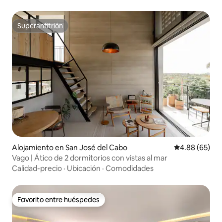
Superanfitrión
Superanfitrión
Alojamiento en San José del Cabo
Calificación p
4.88 (65)
Vago | Ático de 2 dormitorios con vistas al mar
Calidad-precio
·
Ubicación
·
Comodidades
Favorito entre huéspedes
Favorito entre huéspedes