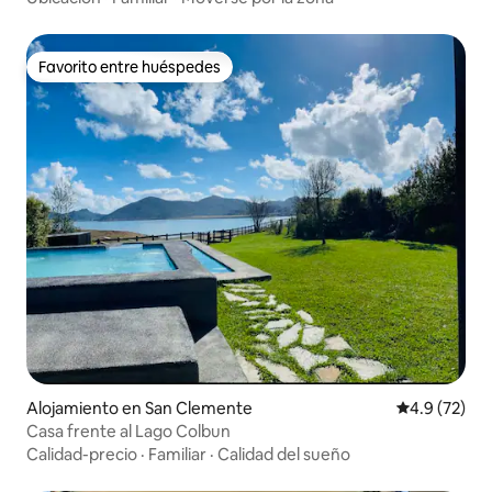
Favorito entre huéspedes
Favorito entre huéspedes
Alojamiento en San Clemente
Calificación
4.9 (72)
Casa frente al Lago Colbun
Calidad-precio
·
Familiar
·
Calidad del sueño