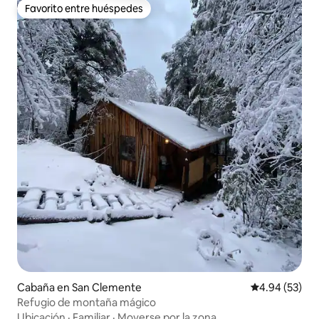
Favorito entre huéspedes
Favorito entre huéspedes
Cabaña en San Clemente
Calificación p
4.94 (53)
Refugio de montaña mágico
Ubicación
·
Familiar
·
Moverse por la zona