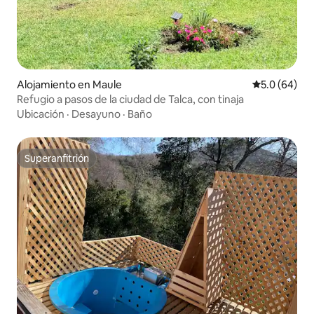
Alojamiento en Maule
Calificación
5.0 (64)
Refugio a pasos de la ciudad de Talca, con tinaja
Ubicación
·
Desayuno
·
Baño
Superanfitrión
Superanfitrión