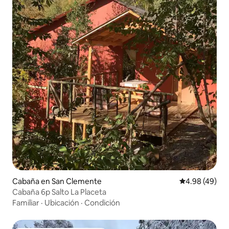
Cabaña en San Clemente
Calificación p
4.98 (49)
Cabaña 6p Salto La Placeta
Familiar
·
Ubicación
·
Condición