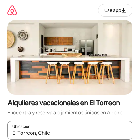
Omite
el
Use app
contenido
Alquileres vacacionales en El Torreon
Encuentra y reserva alojamientos únicos en Airbnb
Ubicación
Cuando los resultados estén disponibles, navega con las teclas d