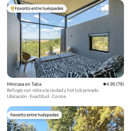
Favorito entre huéspedes
Favorito entre huéspedes preferido
Minicasa en Talca
Calificación p
4.95 (79)
Refugio con vista a la ciudad y hot tub privado.
Ubicación
·
Exactitud
·
Cocina
Favorito entre huéspedes
Favorito entre huéspedes