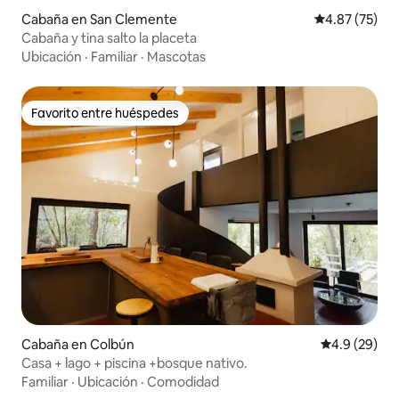
Cabaña en San Clemente
Calificación 
4.87 (75)
Cabaña y tina salto la placeta
Ubicación
·
Familiar
·
Mascotas
Favorito entre huéspedes
Favorito entre huéspedes
Cabaña en Colbún
Calificación
4.9 (29)
Casa + lago + piscina +bosque nativo.
Familiar
·
Ubicación
·
Comodidad