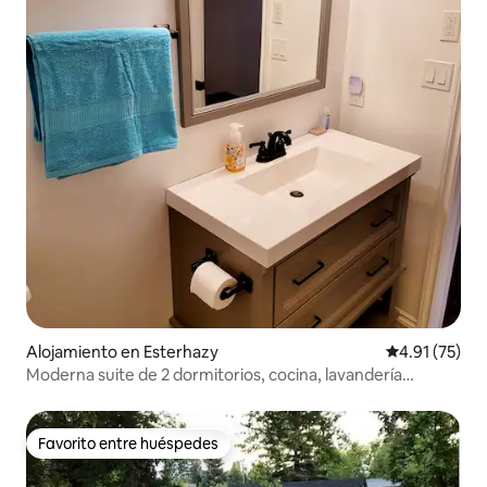
Alojamiento en Esterhazy
Calificación 
4.91 (75)
Moderna suite de 2 dormitorios, cocina, lavandería
Esterhazy
Favorito entre huéspedes
Favorito entre huéspedes