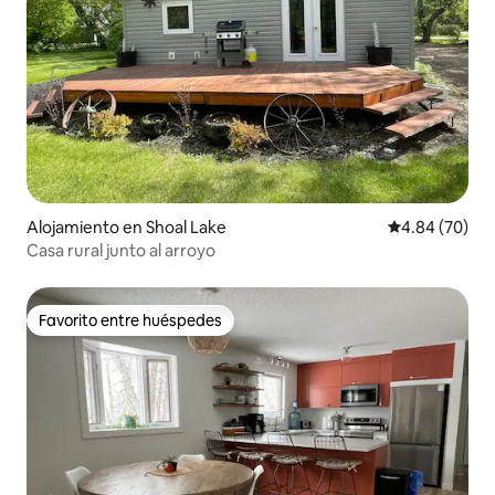
Alojamiento en Shoal Lake
Calificación p
4.84 (70)
Casa rural junto al arroyo
Favorito entre huéspedes
Favorito entre huéspedes