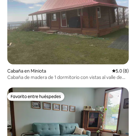
Cabaña en Miniota
Calificació
5.0 (8)
Cabaña de madera de 1 dormitorio con vistas al valle de
Assiniboine
Favorito entre huéspedes
Favorito entre huéspedes