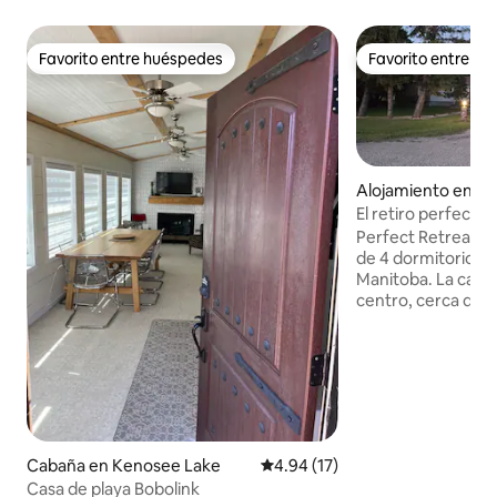
Favorito entre huéspedes
Favorito entre h
Favorito entre huéspedes
Favorito entre h
Alojamiento en Sh
El retiro perfecto
Perfect Retreat es
de 4 dormitorios u
Manitoba. La casa 
centro, cerca de r
de comestibles, ga
farmacia, pero aún
muy privado. Está 
del lago, donde pu
o simplemente rela
vistas. Shoal Lak
de una hora en c
Cabaña en Kenosee Lake
Calificación promedio: 4.94 de 
4.94 (17)
NACIONAL RIDING
Casa de playa Bobolink
convierte en una 