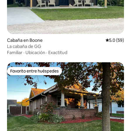
Cabaña en Boone
Calificación
5.0 (59)
La cabaña de GG
Familiar
·
Ubicación
·
Exactitud
Favorito entre huéspedes
Favorito entre huéspedes