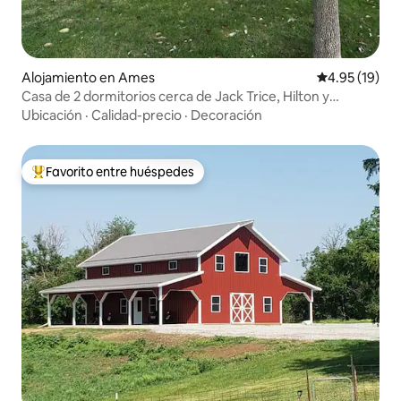
Alojamiento en Ames
Calificación 
4.95 (19)
Casa de 2 dormitorios cerca de Jack Trice, Hilton y
Stephens
Ubicación
·
Calidad-precio
·
Decoración
Favorito entre huéspedes
Favorito entre huéspedes preferido