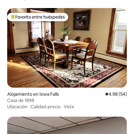
Favorito entre huéspedes
Favorito entre huéspedes preferido
Alojamiento en Iowa Falls
Calificación p
4.98 (54)
Casa de 1898
Ubicación
·
Calidad-precio
·
Vista