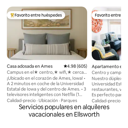
Favorito entre huéspedes
Favorito entre h
Favorito entre huéspedes preferido
Favorito entre h
Casa adosada en Ames
Calificación promedio: 4.98 de 5
4.98 (605)
Apartamento en 
Campus en el★ centro,★ wifi,★ cerca
Centro y campus | 
de Starbucks,★ Superanfitriones
Wifi
¡Ubicado en el corazón de Ames, Iowa! •
Nuestro dúplex est
A 2 minutos en coche de la Universidad
Universidad Estata
Estatal de Iowa y del centro de Ames. • 3
restaurantes, vida
televisores inteligentes con Netflix (1
Es perfecto para 
televisor inteligente en cada dormitorio).
estudiantes, profe
Calidad-precio
·
Ubicación
·
Parques
Calidad-precio
·
Ub
• A poca distancia a pie de tiendas y
Servicios populares en alquileres
negocios, aventure
restaurantes del centro de la ciudad. • A
o grupos pequeños. • A 2 minuto
vacacionales en Ellsworth
1 manzana de una tienda de
coche de la Univer
comestibles. • A poca distancia a pie de 2
del centro de Ame
Starbucks. • Justo enfrente de la parada
Roku. • A poca dist