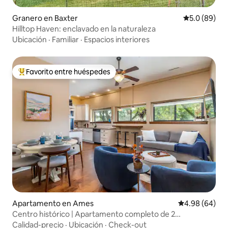
Granero en Baxter
Calificación
5.0 (89)
Hilltop Haven: enclavado en la naturaleza
Ubicación
·
Familiar
·
Espacios interiores
Favorito entre huéspedes
Favorito entre huéspedes preferido
Apartamento en Ames
Calificación p
4.98 (64)
Centro histórico | Apartamento completo de 2
dormitorios
Calidad-precio
·
Ubicación
·
Check-out