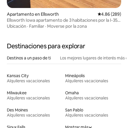
Apartamento en Ellsworth
Calificación pr
4.86 (289)
Ellsworth Iowa apartamento de 3 habitaciones por la I-35.
Mascotas
Ubicación
·
Familiar
·
Moverse por la zona
Destinaciones para explorar
Destinos a un paso de ti
Los mejores lugares de interés más 
Kansas City
Mineápolis
Alquileres vacacionales
Alquileres vacacionales
Milwaukee
Omaha
Alquileres vacacionales
Alquileres vacacionales
Des Moines
San Pablo
Alquileres vacacionales
Alquileres vacacionales
Sioux Falls
Mostrar más