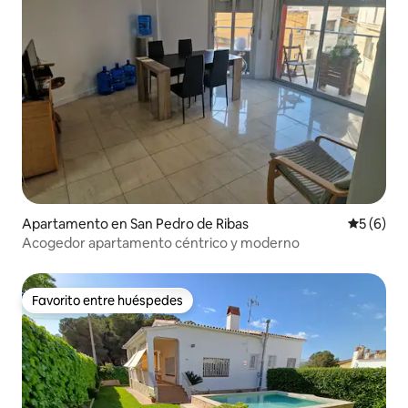
Apartamento en San Pedro de Ribas
Calificac
5 (6)
Acogedor apartamento céntrico y moderno
Favorito entre huéspedes
Favorito entre huéspedes