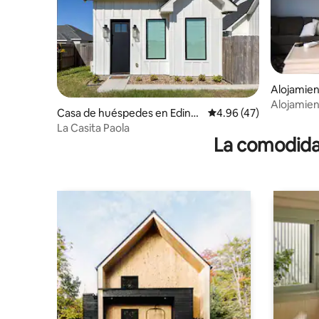
Alojamien
Alojamien
Casa de huéspedes en Edinb
Calificación promedio:
4.96 (47)
2 habitaci
urg
La Casita Paola
rápido|Par
La comodidad