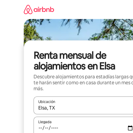
Omite
el
contenido
Renta mensual de
alojamientos en Elsa
Descubre alojamientos para estadías largas 
te harán sentir como en casa durante un mes 
más.
Ubicación
Cuando los resultados estén disponibles, navega co
Llegada