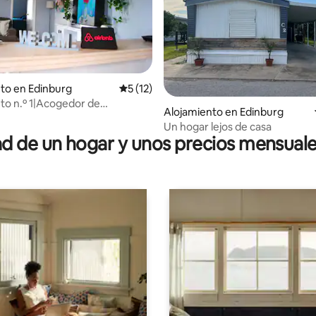
to en Edinburg
Calificación promedio: 5 de 5, 12 reseñas
5 (12)
to n.º 1|Acogedor de
 4.96 de 5, 47 reseñas
Alojamiento en Edinburg
ones y 1 baño|Wifi
Un hogar lejos de casa
rilla|3 televisores
 de un hogar y unos precios mensuale