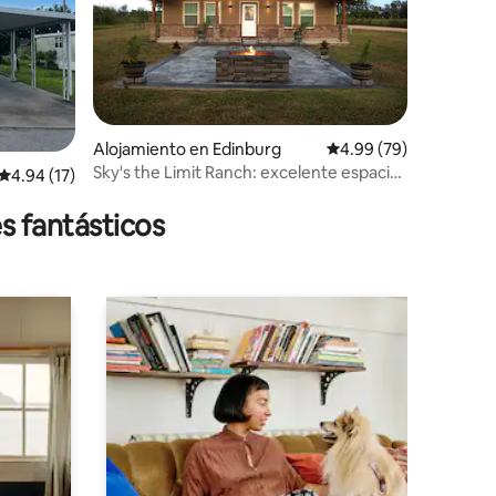
Alojamiento en Edinburg
Calificación promedio:
4.99 (79)
Sky's the Limit Ranch: excelente espacio
Calificación promedio: 4.94 de 5, 17 reseñas
4.94 (17)
al aire libre/sala de juegos
s fantásticos