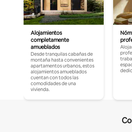
Alojamientos
Nóma
completamente
profe
amueblados
Aloj
profe
Desde tranquilas cabañas de
traba
montaña hasta convenientes
espac
apartamentos urbanos, estos
dedi
alojamientos amueblados
cuentan con todos las
comodidades de una
vivienda.
Co