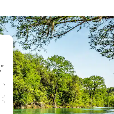
que
o
n las teclas de flecha hacia arriba y hacia abajo o explora con el tact