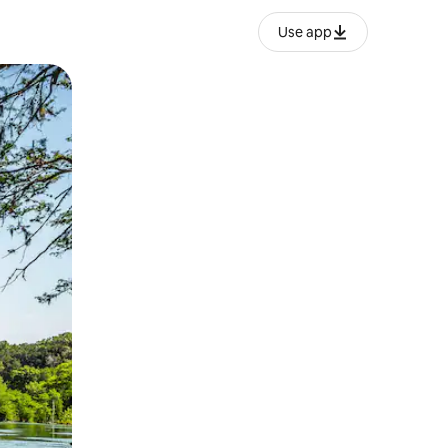
Use app
o o desliza el dedo.