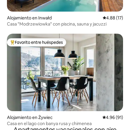
Alojamiento en Inwałd
Calificación 
4.88 (17)
Casa "Modrzewiowka" con piscina, sauna y jacuzzi
Favorito entre huéspedes
Favorito entre huéspedes preferido
Alojamiento en Żywiec
Calificación 
4.96 (91)
Casa en el lago con banya rusa y chimenea
Apartamentos vacacionales con aire