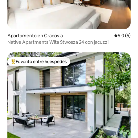
Apartamento en Cracovia
Calificació
5.0 (5)
Native Apartments Wita Stwosza 24 con jacuzzi
Favorito entre huéspedes
Favorito entre huéspedes preferido