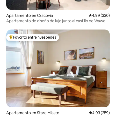
Apartamento en Cracovia
Calificación pr
4.99 (330)
Apartamento de diseño de lujo junto al castillo de Wawel
Favorito entre huéspedes
Favorito entre huéspedes preferido
Apartamento en Stare Miasto
Calificación pr
4.93 (259)