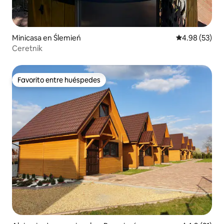
Minicasa en Ślemień
Calificación p
4.98 (53)
Ceretnik
Favorito entre huéspedes
Favorito entre huéspedes