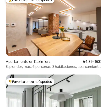
Favorito entre huéspedes preferido
Apartamento en Kazimierz
Calificación pr
4.89 (163)
Esplendor, máx. 6 personas, 3 habitaciones, aparcamiento
gratuito
Favorito entre huéspedes
Favorito entre huéspedes preferido