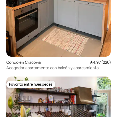
Condo en Cracovia
Calificación pr
4.97 (220)
Acogedor apartamento con balcón y aparcamiento
privado.
Favorito entre huéspedes
Favorito entre huéspedes