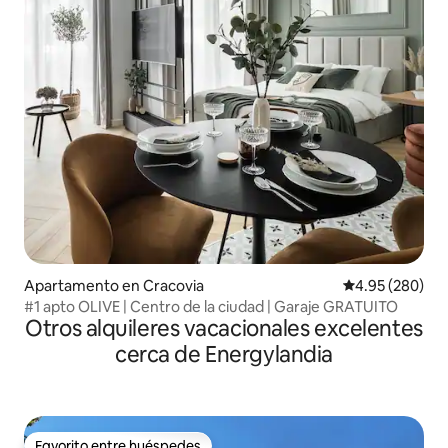
Apartamento en Cracovia
Calificación pr
4.95 (280)
#1 apto OLIVE | Centro de la ciudad | Garaje GRATUITO
Otros alquileres vacacionales excelentes
cerca de Energylandia
Favorito entre huéspedes