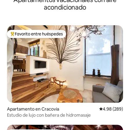
acondicionado
Favorito entre huéspedes
Favorito entre huéspedes preferido
Apartamento en Cracovia
Calificación pr
4.98 (289)
Estudio de lujo con bañera de hidromasaje