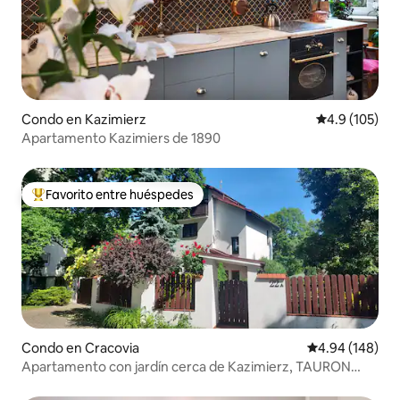
Condo en Kazimierz
Calificación 
4.9 (105)
Apartamento Kazimiers de 1890
Favorito entre huéspedes
Favorito entre huéspedes preferido
Condo en Cracovia
Calificación pr
4.94 (148)
Apartamento con jardín cerca de Kazimierz, TAURON
ARENA