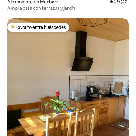
Alojamiento en Mucharz
Calificación
4.9 (42)
Amplia casa con terrazas y jardín
Favorito entre huéspedes
Favorito entre huéspedes preferido