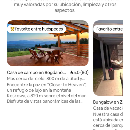
muy valoradas por su ubicación, limpieza y otros
aspectos.
Favorito entre huéspedes
Favorito entre h
Favorito entre huéspedes preferido
Favorito entre h
Casa de campo en Bogdanów
Calificación promedio: 5.0 de 
5.0 (80)
ka
Más cerca del cielo: 800 m de altitud y
spa al aire libre
Encuentre la paz en “Closer to Heaven”,
un refugio de lujo en la montaña
Koskowa, a 820 m sobre el nivel del mar.
Disfruta de vistas panorámicas de las
Bungalow en Zato
montañas Beskid Wyspowy y Tatra
Casa de vacacione
desde una espaciosa terraza. Esta casa
Energylandia cent
Nuestra casa de v
ecológica de 88 metros cuadrados está
está ubicada en el
rodeada de 2300 metros cuadrados de
cerca del parque 
terreno privado. Relájate en el spa al aire