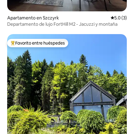
Apartamento en Szczyrk
Calificació
5.0 (3)
Departamento de lujo FortHill M2 - Jacuzzi y montaña
Favorito entre huéspedes
Favorito entre huéspedes preferido