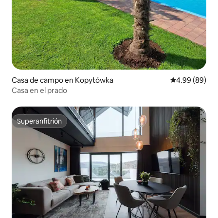
Casa de campo en Kopytówka
Calificación p
4.99 (89)
Casa en el prado
Superanfitrión
Superanfitrión