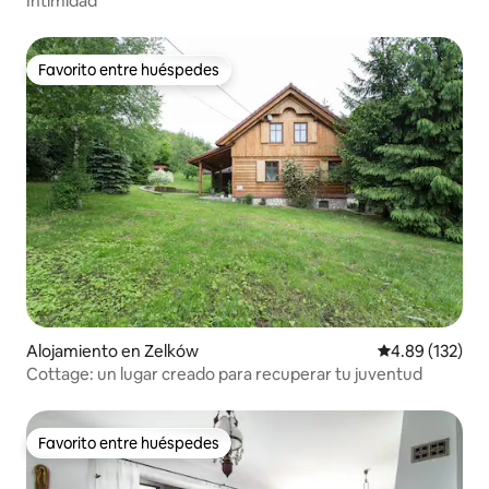
Intimidad
Favorito entre huéspedes
Favorito entre huéspedes
Alojamiento en Zelków
Calificación p
4.89 (132)
Cottage: un lugar creado para recuperar tu juventud
Favorito entre huéspedes
Favorito entre huéspedes