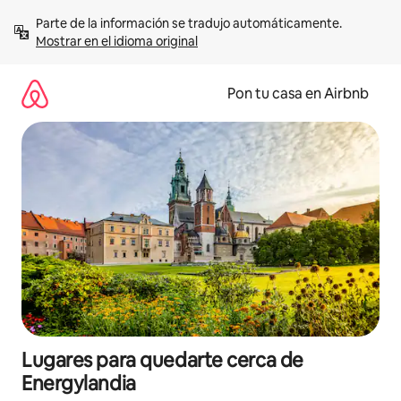
Omite
Parte de la información se tradujo automáticamente. 
el
Mostrar en el idioma original
contenido
Pon tu casa en Airbnb
Lugares para quedarte cerca de
Energylandia