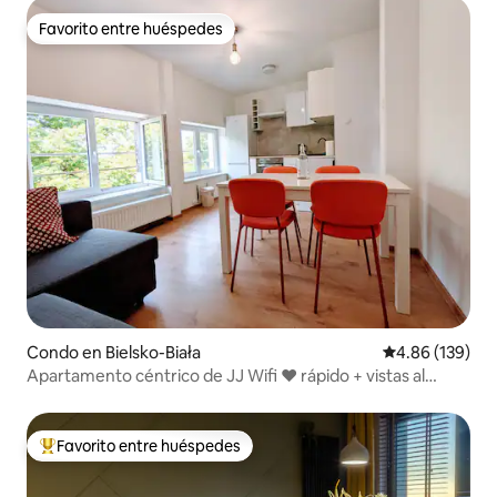
Favorito entre huéspedes
Favorito entre huéspedes
Condo en Bielsko-Biała
Calificación pr
4.86 (139)
Apartamento céntrico de JJ Wifi ♥ rápido + vistas al
parque
Favorito entre huéspedes
Favorito entre huéspedes preferido