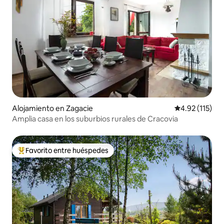
Alojamiento en Zagacie
Calificación p
4.92 (115)
Amplia casa en los suburbios rurales de Cracovia
Favorito entre huéspedes
Favorito entre huéspedes preferido