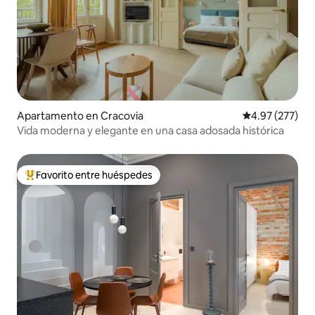
Apartamento en Cracovia
Calificación pr
4.97 (277)
Vida moderna y elegante en una casa adosada histórica
Favorito entre huéspedes
Favorito entre huéspedes preferido