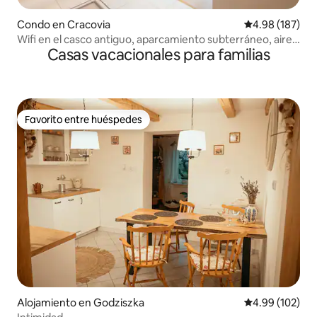
Condo en Cracovia
Calificación pr
4.98 (187)
Wifi en el casco antiguo, aparcamiento subterráneo, aire
Casas vacacionales para familias
acondicionado
Favorito entre huéspedes
Favorito entre huéspedes
Alojamiento en Godziszka
Calificación pr
4.99 (102)