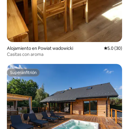
Alojamiento en Powiat wadowicki
Calificación
5.0 (30)
Casitas con aroma
Superanfitrión
Superanfitrión