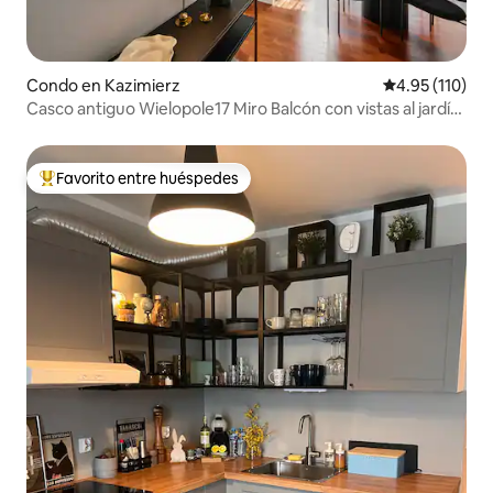
Condo en Kazimierz
Calificación p
4.95 (110)
Casco antiguo Wielopole17 Miro Balcón con vistas al jardín
y aire acondicionado
Favorito entre huéspedes
Favorito entre huéspedes preferido