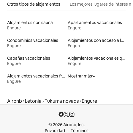
Otros tipos de alojamientos
Los mejores lugares de interés 
Alojamientos con sauna
Apartamentos vacacionales
Engure
Engure
Condominios vacacionales
Alojamientos con acceso a la playa
Engure
Engure
Cabañas vacacionales
Alojamientos vacacionales que admiten mascotas
Engure
Engure
Alojamientos vacacionales frente a la playa
Mostrar más
Engure
Airbnb
Letonia
Tukuma novads
Engure
© 2026 Airbnb, Inc.
Privacidad
Términos