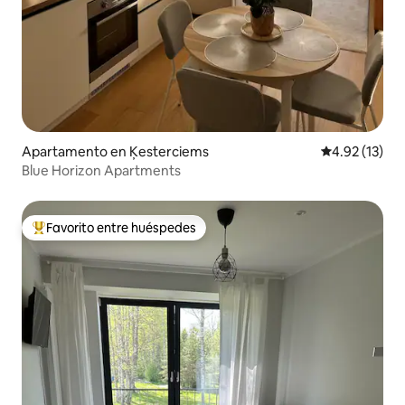
Apartamento en Ķesterciems
Calificación 
4.92 (13)
Blue Horizon Apartments
Favorito entre huéspedes
Favorito entre huéspedes preferido