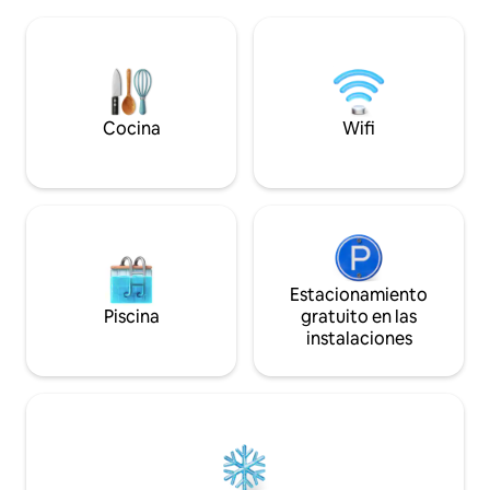
pueblo de pescadores enclavado por el
playa de arena nu
mar Báltico y el lago Engure. Lugar
800 metros de dist
perfecto para disfrutar del aire fresco, el
autobús a Riga a t
sol, el mar, el lago y el bosque cercano
a 200 metros de di
con toda su vida silvestre. Consulta la
restaurantes a 3 
guía a continuación para conocer las
actividades recomendadas
Cocina
Wifi
(restaurantes, pesca, tenis) en la zona.
Estacionamiento
Piscina
gratuito en las
instalaciones