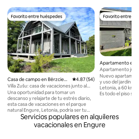
Favorito entre huéspedes
Favorito entre h
Favorito entre huéspedes
Favorito entre h
Apartamento en P
Apartamento junto
el mar Báltico
Nuevo apartament
Casa de campo en Bērzciem
Calificación promedio: 4.87 de 
4.87 (54)
y uso del jardín en
s
Villa Zušu: casa de vacaciones junto al
Letonia, a 60 km d
mar Báltico, Letonia
Una oportunidad para tomar un
Es todo el piso su
descanso y relajarte de tu estrés diario,
edificio residencia
esta casa de vacaciones en el parque
independiente, 1 co
natural Engure, Letonia, podría ser tu
dormitorios y 2 b
Servicios populares en alquileres
próximo destino. Se tarda solo 85 km y 1
familias que está
hora desde el aeropuerto de Riga para
vacaciones en la p
vacacionales en Engure
llegar a esta moderna casa de 3
descanso. También
dormitorios de estilo escandinavo en un
separado previa solicitud.