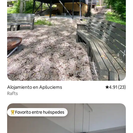
Alojamiento en Apšuciems
Calificación 
4.91 (23)
Rafts
Favorito entre huéspedes
Favorito entre huéspedes preferido