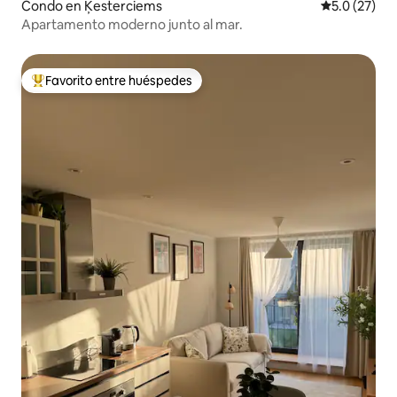
Condo en Ķesterciems
Calificación
5.0 (27)
Apartamento moderno junto al mar.
Favorito entre huéspedes
Favorito entre huéspedes preferido