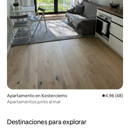
Apartamento en Ķesterciems
Calificación p
4.96 (48)
Apartamentos junto al mar
Destinaciones para explorar