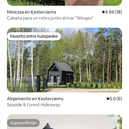
Minicasa en Ķesterciems
Calificación 
4.94 (18)
Cabaña para un retiro junto al mar "Winges"
Favorito entre huéspedes
Favorito entre huéspedes
Alojamiento en Ķesterciems
Calificació
5.0 (6)
Seaside & Forest Hideaway
Superanfitrión
Superanfitrión