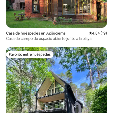
Casa de huéspedes en Apšuciems
Calificación 
4.84 (19)
Casa de campo de espacio abierto junto a la playa
Favorito entre huéspedes
Favorito entre huéspedes