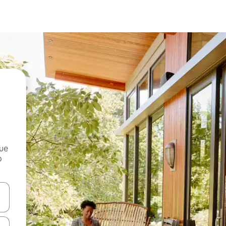
que
o
n las teclas de flecha hacia arriba y hacia abajo o explora con el tact