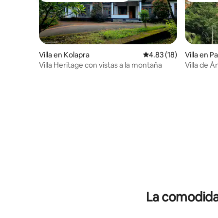
Villa en Kolapra
Calificación promedio:
4.83 (18)
Villa en Pa
Villa Heritage con vistas a la montaña
Villa de Á
camas+co
invitados
La comodidad