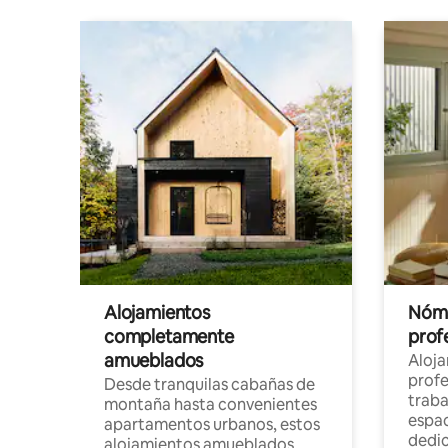
Alojamientos
Nóma
completamente
profe
amueblados
Aloj
profe
Desde tranquilas cabañas de
traba
montaña hasta convenientes
espac
apartamentos urbanos, estos
dedi
alojamientos amueblados