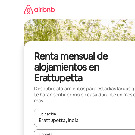
Omite
el
contenido
Renta mensual de
alojamientos en
Erattupetta
Descubre alojamientos para estadías largas 
te harán sentir como en casa durante un mes 
más.
Ubicación
Cuando los resultados estén disponibles, navega co
Llegada