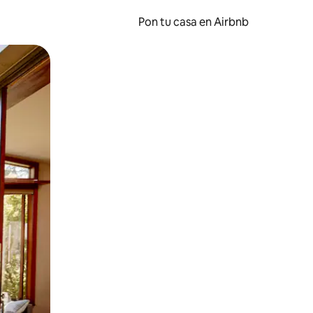
Pon tu casa en Airbnb
o o desliza el dedo.