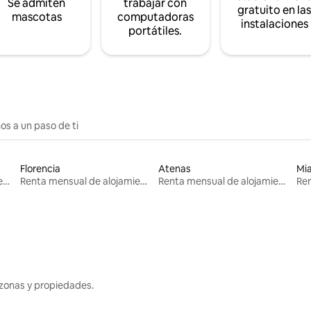
Se admiten
trabajar con
gratuito en la
mascotas
computadoras
instalaciones
portátiles.
os a un paso de ti
Florencia
Atenas
Mi
Renta mensual de alojamientos
Renta mensual de alojamientos
Renta mensual de alojamientos
zonas y propiedades.