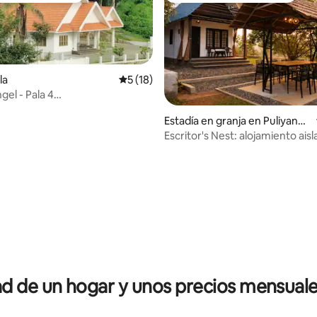
 4.83 de 5, 18 reseñas
la
Calificación promedio: 5 de 5, 18 reseñas
5 (18)
ngel - Pala 4
medor+sala de estar+área de
Estadía en granja en Puliyanno
or
Escritor's Nest: alojamiento aisl
cima de una colina en Pala Kera
 de un hogar y unos precios mensuale