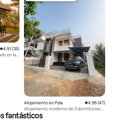
Calificación promedio: 4.91 de 5, 35 reseñas
4.91 (35)
ado en la
la
Alojamiento en Pala
Calificación promedio:
4.96 (47)
Alojamiento moderno de 3 dormitorios
s fantásticos
cerca de Pala