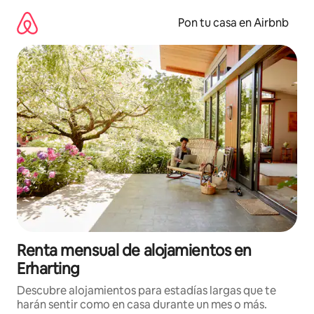
Omite
el
Pon tu casa en Airbnb
contenido
Renta mensual de alojamientos en
Erharting
Descubre alojamientos para estadías largas que te
harán sentir como en casa durante un mes o más.