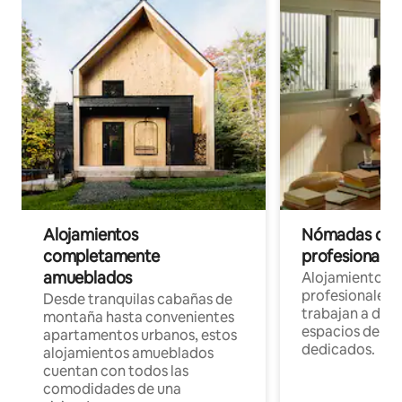
Alojamientos
Nómadas digit
completamente
profesionales 
amueblados
Alojamientos 
profesionales 
Desde tranquilas cabañas de
trabajan a dist
montaña hasta convenientes
espacios de tr
apartamentos urbanos, estos
dedicados.
alojamientos amueblados
cuentan con todos las
comodidades de una