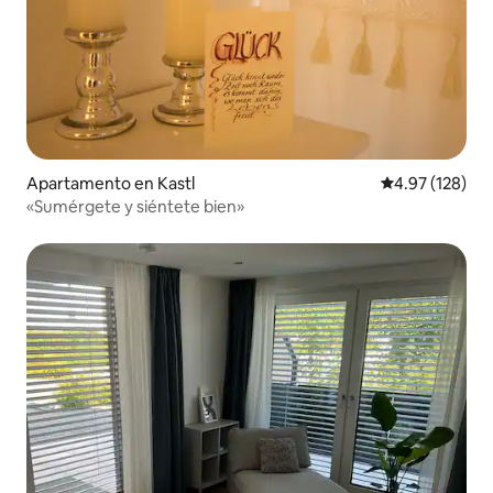
Apartamento en Kastl
Calificación p
4.97 (128)
«Sumérgete y siéntete bien»