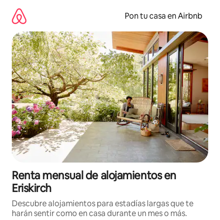
Omite
el
Pon tu casa en Airbnb
contenido
Renta mensual de alojamientos en
Eriskirch
Descubre alojamientos para estadías largas que te
harán sentir como en casa durante un mes o más.