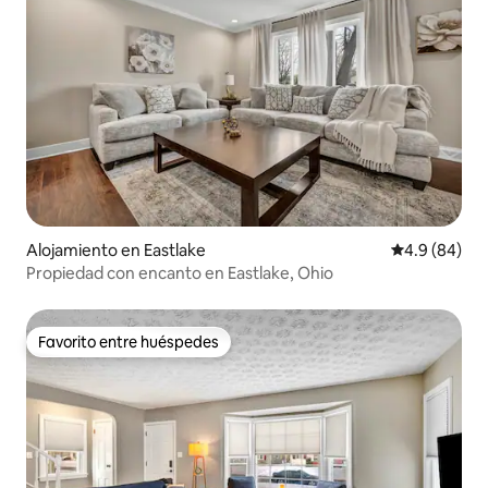
Alojamiento en Eastlake
Calificación 
4.9 (84)
Propiedad con encanto en Eastlake, Ohio
Favorito entre huéspedes
Favorito entre huéspedes