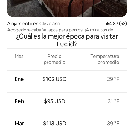
Alojamiento en Cleveland
Calificación 
4.87 (53)
Acogedora cabaña, apta para perros. ¡A minutos del
¿Cuál es la mejor época para visitar
centro de la ciudad!
Euclid?
Mes
Precio
Temperatura
promedio
promedio
Ene
$102 USD
29 °F
Feb
$95 USD
31 °F
Mar
$113 USD
39 °F