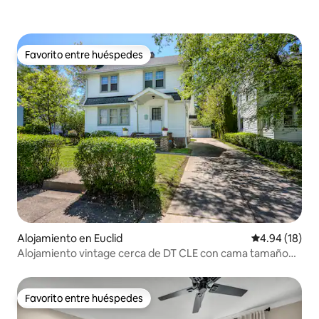
Favorito entre huéspedes
Favorito entre huéspedes
Alojamiento en Euclid
Calificación 
4.94 (18)
Alojamiento vintage cerca de DT CLE con cama tamaño
king, bañera y 500 Mbps
Favorito entre huéspedes
Favorito entre huéspedes