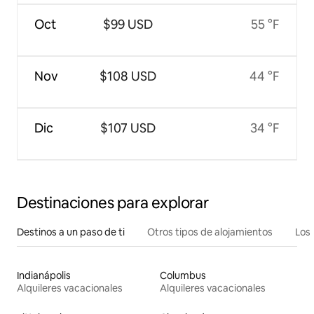
Oct
$99 USD
55 °F
Nov
$108 USD
44 °F
Dic
$107 USD
34 °F
Destinaciones para explorar
Destinos a un paso de ti
Otros tipos de alojamientos
Los 
Indianápolis
Columbus
Alquileres vacacionales
Alquileres vacacionales