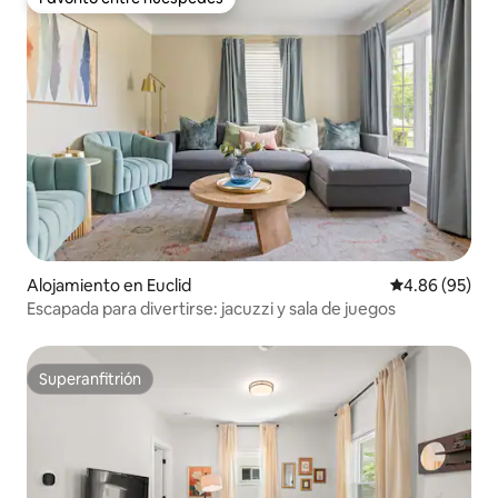
Favorito entre huéspedes
Alojamiento en Euclid
Calificación p
4.86 (95)
Escapada para divertirse: jacuzzi y sala de juegos
Superanfitrión
Superanfitrión