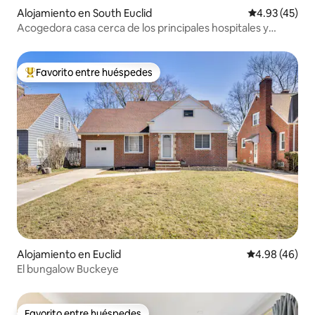
Alojamiento en South Euclid
Calificación 
4.93 (45)
Acogedora casa cerca de los principales hospitales y
universidades
Favorito entre huéspedes
Favorito entre huéspedes preferido
Alojamiento en Euclid
Calificación p
4.98 (46)
El bungalow Buckeye
Favorito entre huéspedes