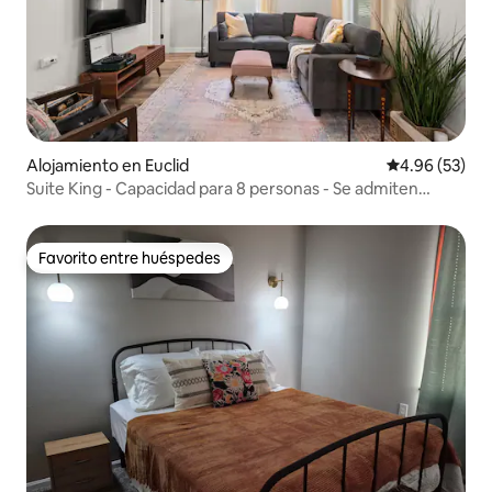
Alojamiento en Euclid
Calificación p
4.96 (53)
Suite King - Capacidad para 8 personas - Se admiten
mascotas - Porche
Favorito entre huéspedes
Favorito entre huéspedes