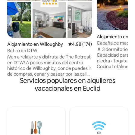
Alojamiento en So
Cabaña de madera I
Alojamiento en Willoughby
Calificación promedio: 4.98 de 5
4.98 (174)
Fogata y cenador
🌲 3 dormitorios • 
Retiro en DTW
Capacidad para 6 
¡Ven a relajarte y disfruta de The Retreat
piedra • fogata • 
en DTW! A pocos minutos del centro
Cocina totalmente
histórico de Willoughby, donde puedes ir
dobles • comedor
de compras, cenar y pasear por las calles
• vistas a la natur
Servicios populares en alquileres
cuando quieras. Esta casa de campo
habitación 🪟 Habi
unifamiliar completamente renovada
vacacionales en Euclid
estaciones con me
tiene mucho que ofrecer. Incluye todos
de descanso 🚗 Ap
los electrodomésticos de cocina,
entrada para 5 co
lavadora y secadora, todas las
Junto a Euclid Cre
necesidades (utensilios de cocina,
minutos del centro de CL
toallas, sábanas, etc.) y juegos de cartas
escondida, esta c
y juegos de mesa para tu disfrute. El
mediados de siglo 
dormitorio tiene una cama tamaño king
una verdadera con
y la sala de estar tiene un sofá cama.