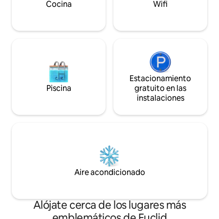
naturaleza, ¡todo 
Disfruta del rincón de lectura en la zona
Cocina
Wifi
centro de Clevela
del loft del segundo piso y del patio
trasero.
Estacionamiento
Piscina
gratuito en las
instalaciones
Aire acondicionado
Alójate cerca de los lugares más
emblemáticos de Euclid