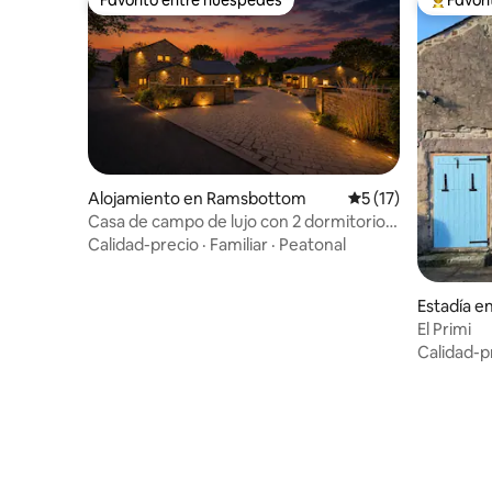
Favorito entre huéspedes
Favorito
Alojamiento en Ramsbottom
Calificación promed
5 (17)
Casa de campo de lujo con 2 dormitorios
y 2 jacuzzis
Calidad-precio
·
Familiar
·
Peatonal
Estadía en
El Primi
Calidad-p