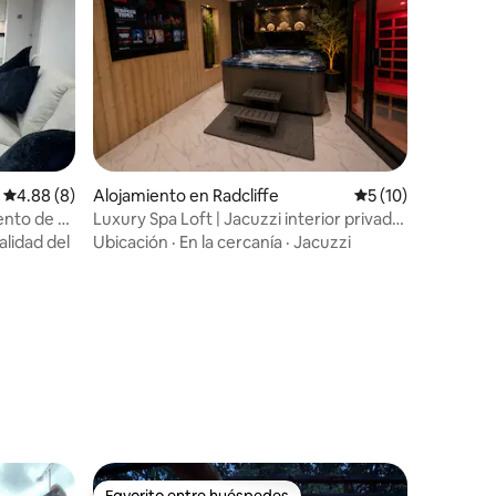
Calificación promedio: 4.88 de 5, 8 reseñas
4.88 (8)
Alojamiento en Radcliffe
Calificación prome
5 (10)
nto de 2
Luxury Spa Loft | Jacuzzi interior privado
y sauna
alidad del
Ubicación
·
En la cercanía
·
Jacuzzi
Favorito entre huéspedes