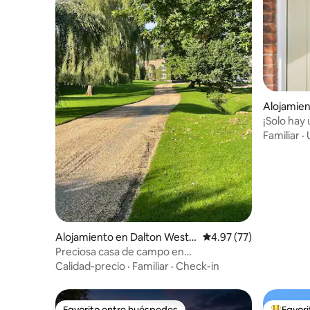
Alojamien
¡Solo hay 
Familiar
·
Alojamiento en Dalton West L
Calificación promedio:
4.97 (77)
ancashire
Preciosa casa de campo en
Dalton/Parbold
Calidad-precio
·
Familiar
·
Check-in
Favorito entre huéspedes
Favor