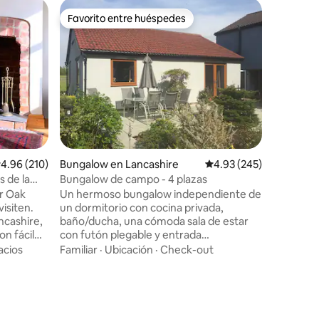
Alojamie
Favorito entre huéspedes
Favorit
rido
Favorito entre huéspedes
Favorit
Ivy House
de juego
Welcome 
in Leylan
ease. It 
access to
getaways,
Familiar
·
connect 
and Prest
or group
countrysi
alificación promedio: 4.96 de 5, 210 reseñas
4.96 (210)
Bungalow en Lancashire
Calificación promedio: 
4.93 (245)
great foo
iconic UK stadiu
s de la
Bungalow de campo - 4 plazas
balance 
r Oak
Un hermoso bungalow independiente de
from this
isiten.
un dormitorio con cocina privada,
ncashire,
baño/ducha, una cómoda sala de estar
n fácil
con futón plegable y entrada
s,
independiente. Situado en una hermosa
acios
Familiar
·
Ubicación
·
Check-out
osteras de
ubicación rural, pero a poca distancia de
mbe Bay.
la M6, M61 y M65. Los pueblos locales
de
incluyen Croston y Eccleston, ubicación
perfecta para disfrutar de tiendas
o nuevos,
boutique y excelente comida casera en