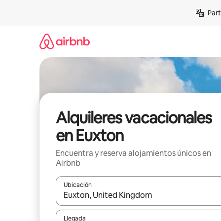
Omite
Part
el
contenido
Alquileres vacacionales
en Euxton
Encuentra y reserva alojamientos únicos en
Airbnb
Ubicación
Cuando los resultados estén disponibles, navega co
Llegada