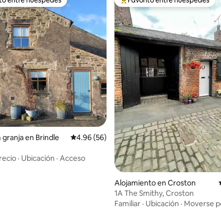
 entre huéspedes preferido
Favorito entre huéspedes prefe
io: 5 de 5, 17 reseñas
 granja en Brindle
Calificación promedio: 4.96 de 5, 56 reseñas
4.96 (56)
recio
·
Ubicación
·
Acceso
Alojamiento en Croston
1A The Smithy, Croston
Familiar
·
Ubicación
·
Moverse po