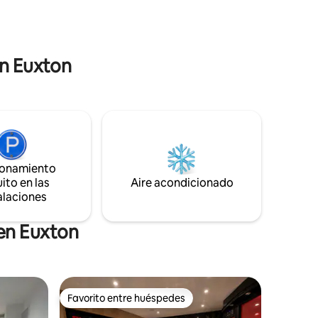
a al aire
los pubs y restaurantes locales.
parque,
Solicitamos amablemente que no haya
a
visitantes adicionales, solo los que se
alojen. Estrictamente no fumar.
en Euxton
ionamiento
ito en las
Aire acondicionado
alaciones
 en Euxton
Favorito entre huéspedes
Favorito entre huéspedes