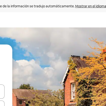
e de la información se tradujo automáticamente. 
Mostrar en el idioma
n las teclas de flecha hacia arriba y hacia abajo o explora con el tact