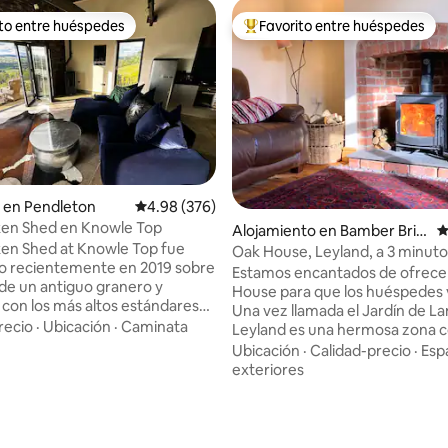
ito entre huéspedes
Favorito entre huéspedes
 entre huéspedes preferido
Favorito entre huéspedes prefe
 en Pendleton
Calificación promedio: 4.98 de 5, 376 reseñas
4.98 (376)
ken Shed en Knowle Top
Alojamiento en Bamber Brid
C
en Shed at Knowle Top fue
ge
Oak House, Leyland, a 3 minuto
o recientemente en 2019 sobre
M6: espaciosa y encantadora
Estamos encantados de ofrece
 de un antiguo granero y
House para que los huéspedes v
con los más altos estándares
Una vez llamada el Jardín de La
ia industrial. Situado en una
recio
·
Ubicación
·
Caminata
Leyland es una hermosa zona co
única, en lo alto del lado del
acceso a los lagos, Bowland Fell
Ubicación
·
Calidad-precio
·
Esp
Ribble de la icónica colina de
Rivington Pike y las ciudades c
exteriores
 Lancashire, se encuentra
Blackpool, Southport y Moreca
4.98 de 5, 132 reseñas
e pastos de ovejas donde la
También está a poca distancia 
l zorro vienen a dar las buenas
Manchester y Liverpool. Con la estufa de
pesar de este idilio rural,
leña interior, la cocina y el bañ