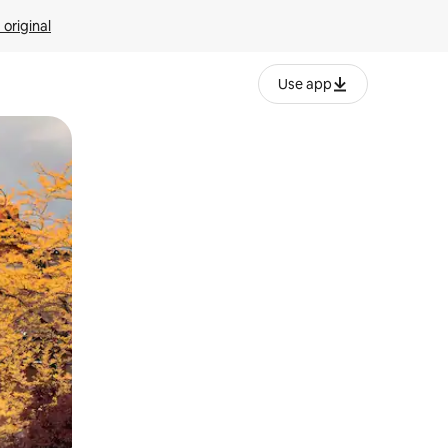
 original
Use app
o o desliza el dedo.