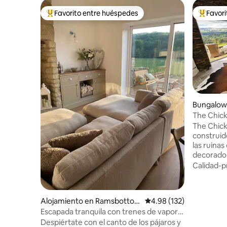
Favorito entre huéspedes
Favor
Favorito entre huéspedes preferido
Favorito
Bungalow
The Chic
The Chick
construid
las ruinas
decorado 
de eleganc
Calidad-p
ubicación 
valle del 
Pendle de
Alojamiento en Ramsbotto
Calificación promedio: 
4.98 (132)
rodeado d
m
Escapada tranquila con trenes de vapor y
liebre y e
ciervos
Despiértate con el canto de los pájaros y
noches. A 