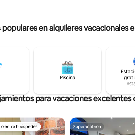
 solo cinco minutos en coche
los muebles de roble, la chimene
roe, una de las ciudades
libre y el jardín con vistas a un 
es más bonitas del noroeste.
esperamos que encuentres un
s te dejarán sin palabras!
escapada fantástica.
s populares en alquileres vacacionales 
Estac
Piscina
gratu
inst
jamientos para vacaciones excelentes
ito entre huéspedes
Superanfitrión
 entre huéspedes preferido
Superanfitrión