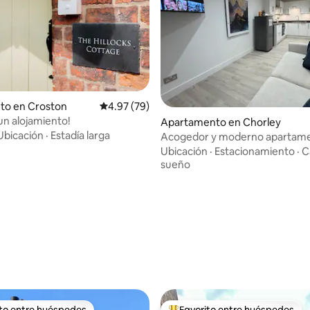
to en Croston
Calificación promedio: 4.97 de 5, 79 reseñas
4.97 (79)
un alojamiento!
Apartamento en Chorley
Ubicación
·
Estadía larga
Acogedor y moderno apartame
camas en el centro de Chorley
Ubicación
·
Estacionamiento
·
C
sueño
 4.97 de 5, 77 reseñas
ito entre huéspedes
Favorito entre huéspedes