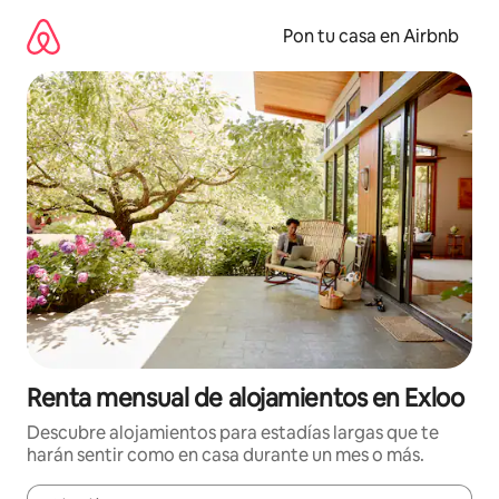
Omite
el
Pon tu casa en Airbnb
contenido
Renta mensual de alojamientos en Exloo
Descubre alojamientos para estadías largas que te
harán sentir como en casa durante un mes o más.