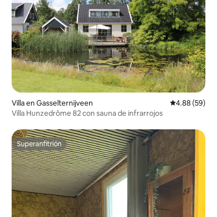
Villa en Gasselternijveen
Calificación p
4.88 (59)
Villa Hunzedrôme 82 con sauna de infrarrojos
Superanfitrión
Superanfitrión