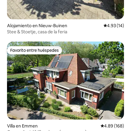
Alojamiento en Nieuw-Buinen
Calificación 
4.93 (14)
Stee & Stoetje, casa de la feria
Favorito entre huéspedes
Favorito entre huéspedes
Villa en Emmen
Calificación pr
4.89 (168)