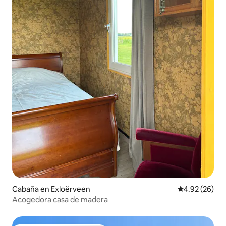
Cabaña en Exloërveen
Calificación p
4.92 (26)
Acogedora casa de madera