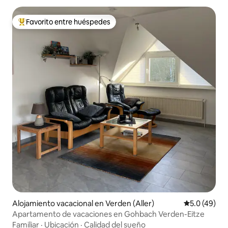
Favorito entre huéspedes
Favorito entre huéspedes preferido
Alojamiento vacacional en Verden (Aller)
Calificación
5.0 (49)
Apartamento de vacaciones en Gohbach Verden-Eitze
Familiar
·
Ubicación
·
Calidad del sueño