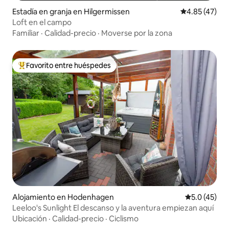
Estadía en granja en Hilgermissen
Calificación 
4.85 (47)
Loft en el campo
Familiar
·
Calidad-precio
·
Moverse por la zona
Favorito entre huéspedes
Favorito entre huéspedes preferido
Alojamiento en Hodenhagen
Calificación
5.0 (45)
Leeloo's Sunlight El descanso y la aventura empiezan aquí
Ubicación
·
Calidad-precio
·
Ciclismo