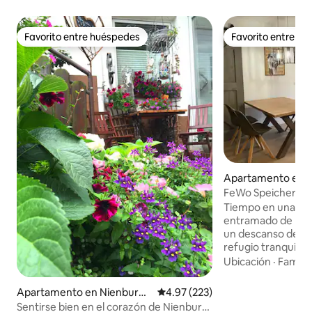
Favorito entre huéspedes
Favorito entre h
Favorito entre huéspedes
Favorito entre h
Apartamento en 
FeWo SpeicherKaff
Tiempo en una ca
entramado de madera ¿Estás 
un descanso de la 
refugio tranquilo
en cerca de la na
Ubicación
·
Familia
esperamos recibir
Nuevos alquileres
Apartamento en Nienburg
Calificación promedio: 4.97 de 5
4.97 (223)
fumadores sobre S
(Weser)
Sentirse bien en el corazón de Nienburg