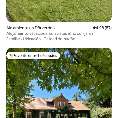
Alojamiento en Dörverden
Calificación p
4.98 (57)
Alojamiento vacacional con vistas al río con jardín
Familiar
·
Ubicación
·
Calidad del sueño
Favorito entre huéspedes
Favorito entre huéspedes preferido