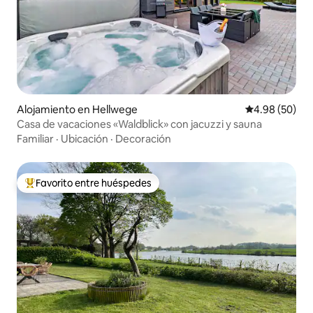
Alojamiento en Hellwege
Calificación p
4.98 (50)
Casa de vacaciones «Waldblick» con jacuzzi y sauna
Familiar
·
Ubicación
·
Decoración
Favorito entre huéspedes
Favorito entre huéspedes preferido