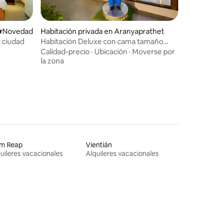
Lugar para hospedarse
Novedad
Habitación privada en Aranyaprathet
a ciudad
Habitación Deluxe con cama tamaño
king o dos camas individuales
Calidad-precio
·
Ubicación
·
Moverse por
la zona
em Reap
Vientián
uileres vacacionales
Alquileres vacacionales