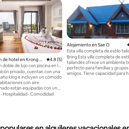
Alojamiento en Sae O
Esta villa completa de estilo tai
ofrece un tranquilo
Bring Esta villa completa de esti
n de hotel en Krong P
Calificación promedio: 4.8 de 5, 5 reseñas
4.8 (5)
tailandés ofrece un ambiente t
 doble de lujo con piscina en la
perfecto para familias y grupos
.
lcón privado, cuentan con una
amigos. Tiene capacidad para h
año king e incluyen un cómodo
huéspedes y cuenta con 2 rec
habitaciones con aire
una amplia sala, 2 baños, una s
nado están equipadas con una
cocina totalmente equipada, un
star, una ventana, televisores
·
Hospitalidad
·
Comodidad
delantero y otro trasero, aire
la plana con canales
acondicionado en todas las hab
nales y un escritorio. El baño
estacionamiento gratuito y Wi-
na ducha de efecto lluvia con
gratuito. Muy conveniente. Puedes
nte y artículos de tocador de
pedirnos nuestros platillos local
nto con toallas de baño suaves,
comida occidental o platillos pa
 populares en alquileres vacacionales e
 y secador de pelo. Los
celebrar. ubicado en el subdistrito de