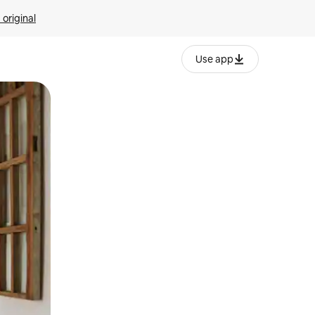
 original
Use app
o o desliza el dedo.