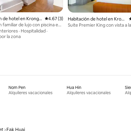
n de hotel en Krong P
Calificación promedio: 4.67 de 5, 3 reseñas
4.67 (3)
o: 5.0 de 5, 4 reseñas
Habitación de hotel en Krong
Poi Pet
 familiar de lujo con piscina en
Suite Premier King con vista a l
nteriores
·
Hospitalidad
·
or la zona
Nom Pen
Hua Hin
Si
Alquileres vacacionales
Alquileres vacacionales
Alq
et
Fak Huai