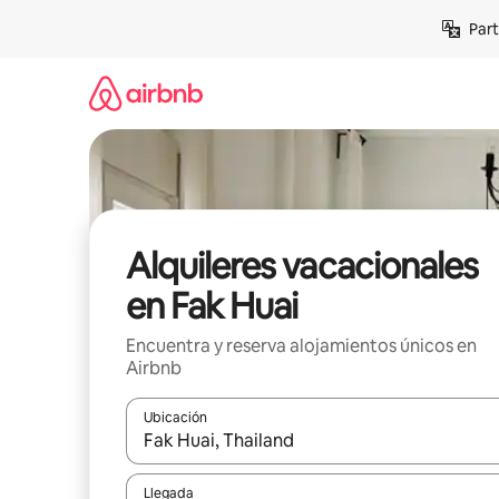
Omite
Part
el
contenido
Alquileres vacacionales
en Fak Huai
Encuentra y reserva alojamientos únicos en
Airbnb
Ubicación
Cuando los resultados estén disponibles, navega co
Llegada