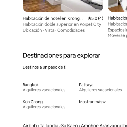
Habitació
Habitación de hotel en Krong Po
Calificación promedi
5.0 (4)
oi Pet
i Pet
Habitación
Habitación doble superior en Poipet City
la azotea
Espacios i
Ubicación
·
Vista
·
Comodidades
Moverse p
Destinaciones para explorar
Destinos a un paso de ti
Bangkok
Pattaya
Alquileres vacacionales
Alquileres vacacionales
Koh Chang
Mostrar más
Alquileres vacacionales
Airbnb
Tailandia
Sa Kaeo
Amphoe Aranyaprath