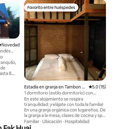
Habitaci
Favorito entre huéspedes
Favorito entre huéspedes
Poi Pet
Habitaci
Te damos 
Residenc
a la cáli
una ubica
Poipet, c
Camboya y
Lugar para hospedarse
Novedad
boutique
landés
excepcion
lo
familias 
ranquilo,
buscan c
 de
eleganci
asta 8
ámaras,
auna, una
Estadía en granja en Tambon M
Calificación promedi
5.0 (15)
 patio
uang Phai
1 dormitorio (estilo dormitorio) con
cocina
En este alojamiento se respira
itaciones,
tranquilidad: ¡relájate con toda la familia!
Fi
En una granja orgánica con lugareños. De
la granja a la mesa, clases de cocina y spa
es,
se proporcionan bajo petición. Disfruta
Familiar
·
Ubicación
·
Hospitalidad
ra
n Fak Huai
de actividades: pesca, siembra, camping,