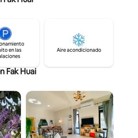
etc. Servicio de recogida disponible
akhon
desde todos los principales centros de
transporte en la frontera de
Aranyaprathet y Poipet. Se pueden
organizar excursiones y visitas turísticas
a lugares de interés de Tailandia y
Camboya a petición.
ionamiento
ito en las
Aire acondicionado
alaciones
n Fak Huai