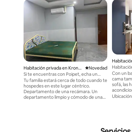
Habitació
oi Pet
Habitación
Habitación privada en Krong
Lugar para hospedarse
Novedad
encimera
Con un ba
Poi Pet
Si te encuentras con Poipet, echa un
cama tam
vistazo a los lugares
Tu familia estará cerca de todo cuando te
sofá, las 
hospedes en este lugar céntrico.
acondicio
Departamento de una recámara. Un
zona de e
Ubicación
departamento limpio y cómodo de una
de pantal
recámara, ideal para parejas, viajeros de
internacio
negocios o huéspedes que viajan solos.
incluye u
La habitación incluye aire acondicionado
agua calie
y un baño privado con agua caliente. Ten
calidad ju
en cuenta que para hacer el check-in se
Servicios
pantuflas
requiere una identificación válida. No hay