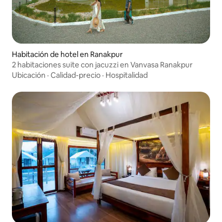
Habitación de hotel en Ranakpur
2 habitaciones suite con jacuzzi en Vanvasa Ranakpur
Ubicación
·
Calidad-precio
·
Hospitalidad