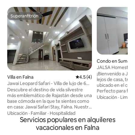
Superanfitrión
Superanfitrión
Condo en Sumerp
JALSA Homestay |
de 2 habitaciones 
¡Bienvenido a JAL
Villa en Falna
Calificación promedio: 4.5 de
4.5 (4)
Leopard
lejos de casa, tra
Jawai Leopard Safari - Villa de lujo de 6
ubicado en el cor
habitaciones en Falna
Descubre el destino de vida silvestre
Perfecto para fami
más emblemático de Rajastán desde una
vida silvestre y vi
Ubicación
·
Limpie
base cómoda en la que te sientes como
explorar las famos
en casa: Jawai Safari Stay, Falna. Nuestra
Leopard Hills. Ubicación privilegiada:
espaciosa villa de 6 recámaras es
Ubicación
·
Familiar
·
Hospitalidad
muy cerca de la i
perfecta para familias, grupos de amigos
Servicios populares en alquileres
Jawai y del emoci
y entusiastas del safari que quieran
y la mayoría de lo
vacacionales en Falna
explorar Jawai y encontrarse con
poca distancia a pie. Experiencia lo