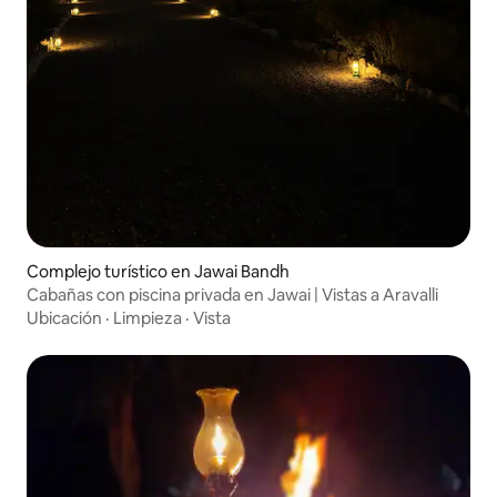
Complejo turístico en Jawai Bandh
Cabañas con piscina privada en Jawai | Vistas a Aravalli
Ubicación
·
Limpieza
·
Vista