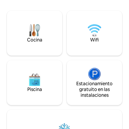
leopardos con Safari. No solo ofrecemos
ayudamos a nuest
un lugar para hospedarte, sino que te
organizar un autén
ayudamos a planear la experiencia
silvestre, recorrid
completa en Jawai, desde safaris de
y transporte. Reserva tu estancia hoy
leopardos hasta consejos locales.
mismo.
¡Personalicemos tu paquete para que
obtengas el mejor valor! Las fotos de
este anuncio no están editadas ni
Cocina
Wifi
filtradas.
Estacionamiento
Piscina
gratuito en las
instalaciones