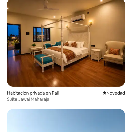
Habitación privada en Pali
Lugar para ho
Novedad
Suite Jawai Maharaja