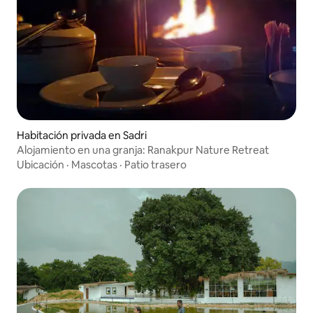
Habitación privada en Sadri
Alojamiento en una granja: Ranakpur Nature Retreat
Ubicación
·
Mascotas
·
Patio trasero