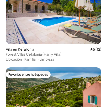
Villa en Kefallonia
Calificaci
5 (12)
Forest Villas Cefalonia (Harry Villa)
Ubicación
·
Familiar
·
Limpieza
Favorito entre huéspedes
Favorito entre huéspedes