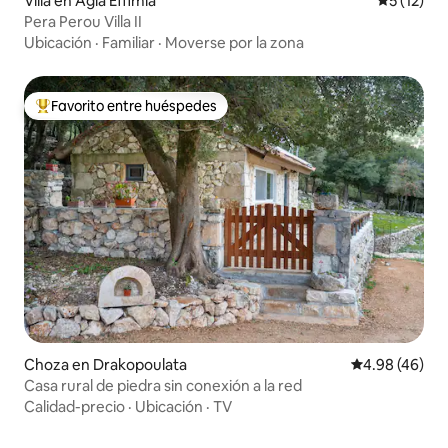
Villa en Agia Effimia
Calificaci
5 (12)
Pera Perou Villa II
Ubicación
·
Familiar
·
Moverse por la zona
Favorito entre huéspedes
Favorito entre huéspedes preferido
Choza en Drakopoulata
Calificación p
4.98 (46)
Casa rural de piedra sin conexión a la red
Calidad-precio
·
Ubicación
·
TV