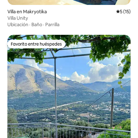
Villa en Makryotika
Calificaci
5 (15)
Villa Unity
Ubicación
·
Baño
·
Parrilla
Favorito entre huéspedes
Favorito entre huéspedes