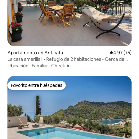
Apartamento en Antipata
Calificación 
4.97 (75)
La casa amarilla I • Refugio de 2 habitaciones • Cerca de
Myrtos
Ubicación
·
Familiar
·
Check-in
Favorito entre huéspedes
Favorito entre huéspedes