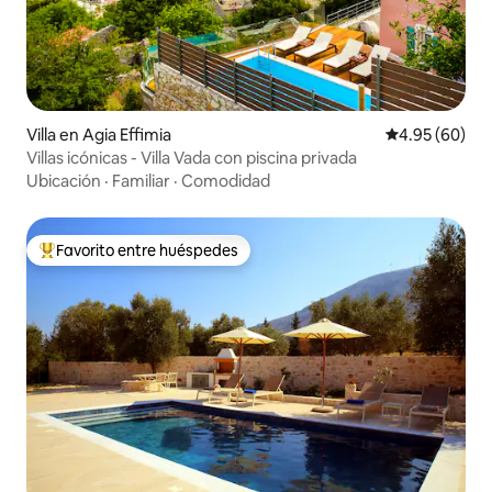
Villa en Agia Effimia
Calificación p
4.95 (60)
Villas icónicas - Villa Vada con piscina privada
Ubicación
·
Familiar
·
Comodidad
Favorito entre huéspedes
Favorito entre huéspedes preferido