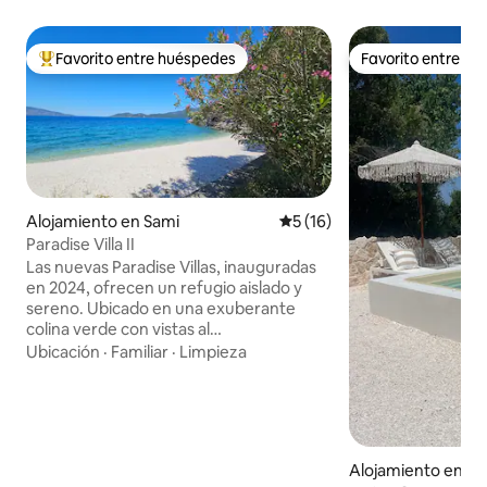
Favorito entre huéspedes
Favorito entre h
Favorito entre huéspedes preferido
Favorito entre h
Alojamiento en Sami
Calificación promedio: 5 de 
5 (16)
Paradise Villa II
Las nuevas Paradise Villas, inauguradas
en 2024, ofrecen un refugio aislado y
sereno. Ubicado en una exuberante
colina verde con vistas al
resplandeciente mar Jónico, a solo 5
Ubicación
·
Familiar
·
Limpieza
minutos a pie de Ag. Paraskevi Beach,
rodeada de una naturaleza vibrante,
ofrece impresionantes vistas al mar y a la
montaña. Tranquilas pero
perfectamente ubicadas, están cerca de
Alojamiento en Ka
la mayoría de las principales atracciones