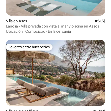
Villa en Asos
Calificac
5 (6)
Lanolia - Villa privada con vista al mar y piscina en Assos
Ubicación
·
Comodidad
·
En la cercanía
Favorito entre huéspedes
Favorito entre huéspedes