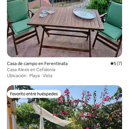
Casa de campo en Ferentinata
Calificac
5 (7)
Casa Alexis en Cefalonia
Ubicación
·
Playa
·
Vista
Favorito entre huéspedes
Favorito entre huéspedes