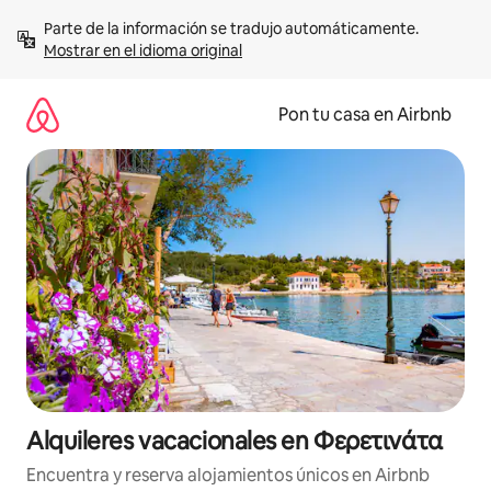
Omite
Parte de la información se tradujo automáticamente. 
el
Mostrar en el idioma original
contenido
Pon tu casa en Airbnb
Alquileres vacacionales en Φερετινάτα
Encuentra y reserva alojamientos únicos en Airbnb